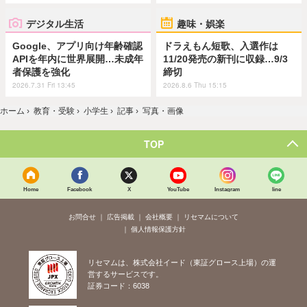
デジタル生活
趣味・娯楽
Google、アプリ向け年齢確認
ドラえもん短歌、入選作は
APIを年内に世界展開…未成年
11/20発売の新刊に収録…9/3
者保護を強化
締切
2026.7.31 Fri 13:45
2026.8.6 Thu 15:15
ホーム
›
教育・受験
›
小学生
›
記事
›
写真・画像
TOP
Home
Facebook
X
YouTube
Instagram
line
お問合せ
広告掲載
会社概要
リセマムについて
個人情報保護方針
リセマムは、株式会社イード（東証グロース上場）の運
営するサービスです。
証券コード：6038