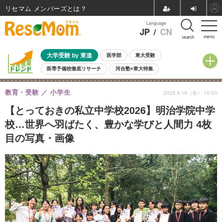
リセマム メンバーズ
Language
JP
/
CN
menu
search
大学受験 by 東進
医学部
東大受験
医専予備校徹底リサーチ
河合塾×東大特集
親子で考える大学選び
高校受験
中学受験
小学校受験
教育・受験
小学生
2025.9.19（金） 15:00
共通テスト
夏休み
8月開催学校説明会・相談会
8月開催イベント・WS
全国公立高校 過去問
人気記事
【とっておきの私立中学校2026】明治学院中学
自由研究教材（小学生向け）
自由研究教材（中学生向け）
ランキング
校…世界へ羽ばたく、豊かな学びと人間力 4枚
目の写真・画像