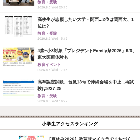
教育・受験
2026.8.5 Wed 20:15
高校生が志願したい大学・関西...2位は関西大、1
位は?
教育・受験
2026.8.5 Wed 15:15
4歳~小3対象「プレジデントFamily祭2026」9/6、
東大医療体験も
教育イベント
2026.8.5 Wed 17:15
高卒認定試験、台風13号で沖縄会場を中止...再試
験は8/27-28
教育・受験
2026.8.5 Wed 16:27
小学生アクセスランキング
【夏休み2026】教育版マイクラでまちづく