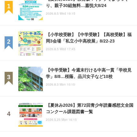
り、親子30組無料…嘉悦大8/24
2026.8.5 Wed 19:15
【小学校受験】【中学受験】【高校受験】福
岡3会場「私立小中高校展」8/22-23
2026.8.5 Wed 17:45
【中学受験】今週末行ける中高一貫「学校見
学」8/8…桜蔭、品川女子など10校
2026.8.3 Mon 10:15
【夏休み2026】第72回青少年読書感想文全国
コンクール課題図書一覧
2026.5.25 Mon 16:15