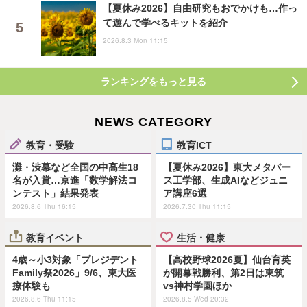
【夏休み2026】自由研究もおでかけも…作っ
て遊んで学べるキットを紹介
2026.8.3 Mon 11:15
ランキングをもっと見る
NEWS CATEGORY
教育・受験
教育ICT
灘・渋幕など全国の中高生18
【夏休み2026】東大メタバー
名が入賞…京進「数学解法コ
ス工学部、生成AIなどジュニ
ンテスト」結果発表
ア講座6選
2026.8.6 Thu 16:15
2026.7.30 Thu 11:15
教育イベント
生活・健康
4歳～小3対象「プレジデント
【高校野球2026夏】仙台育英
Family祭2026」9/6、東大医
が開幕戦勝利、第2日は東筑
療体験も
vs神村学園ほか
2026.8.6 Thu 11:15
2026.8.5 Wed 20:32