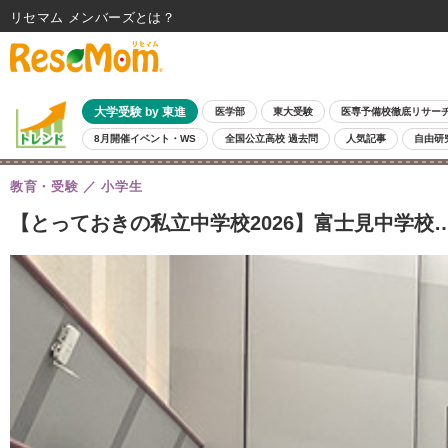
リセマム メンバーズ
大学受験 by 東進
医学部
東大受験
医専予備校徹底リサー
8月開催イベント・WS
全国公立高校 過去問
人気記事
自由研
教育・受験
小学生
【とっておきの私立中学校2026】富士見中学校