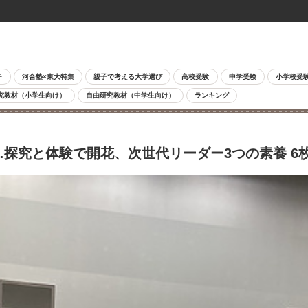
チ
河合塾×東大特集
親子で考える大学選び
高校受験
中学受験
小学校受
究教材（小学生向け）
自由研究教材（中学生向け）
ランキング
…探究と体験で開花、次世代リーダー3つの素養 6