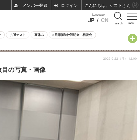
ログイン
こんにちは、ゲストさん
Language
JP
/
CN
menu
search
験
共通テスト
夏休み
8月開催学校説明会・相談会
2025.9.22（月） 12:00
枚目の写真・画像