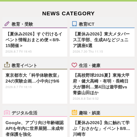
NEWS CATEGORY
教育・受験
教育ICT
【夏休み2026】すぐ行けるイ
【夏休み2026】東大メタバー
ベント情報おまとめ便＜8/9-
ス工学部、生成AIなどジュニ
15開催＞
ア講座6選
2026.8.7 Fri 19:45
2026.7.30 Thu 11:15
教育イベント
生活・健康
東京都市大「科学体験教室」
【高校野球2026夏】東海大甲
24の実験企画…小中向け9/6
府・健大高崎・有明・長崎日
大が勝利…第4日は遊学館vs
2026.8.7 Fri 18:15
青森山田ほか
2026.8.8 Sat 9:52
デジタル生活
趣味・娯楽
Google、アプリ向け年齢確認
【夏休み2026】魚に触れて学
APIを年内に世界展開…未成年
ぶ「おさかな」イベント8/8…
者保護を強化
川崎市