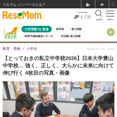
リセマム メンバーズ
Language
JP
/
CN
menu
search
大学受験 by 東進
医学部
東大受験
医専予備校徹底リサーチ
河合塾×東大特集
親子で考える大学選び
高校受験
中学受験
小学校受験
教育・受験
小学生
2025.9.22（月） 15:00
共通テスト
夏休み
8月開催学校説明会・相談会
8月開催イベント・WS
全国公立高校 過去問
人気記事
【とっておきの私立中学校2026】日本大学豊山
自由研究教材（小学生向け）
自由研究教材（中学生向け）
ランキング
中学校… 強く、正しく、大らかに未来に向けて
伸び行く 4枚目の写真・画像