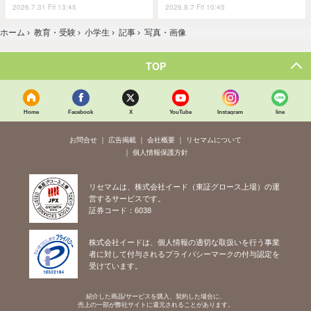
2026.7.31 Fri 13:45
2026.8.7 Fri 10:45
ホーム
›
教育・受験
›
小学生
›
記事
›
写真・画像
TOP
Home
Facebook
X
YouTube
Instagram
line
お問合せ
広告掲載
会社概要
リセマムについて
個人情報保護方針
リセマムは、株式会社イード（東証グロース上場）の運
営するサービスです。
証券コード：6038
株式会社イードは、個人情報の適切な取扱いを行う事業
者に対して付与されるプライバシーマークの付与認定を
受けています。
紹介した商品/サービスを購入、契約した場合に、
売上の一部が弊社サイトに還元されることがあります。