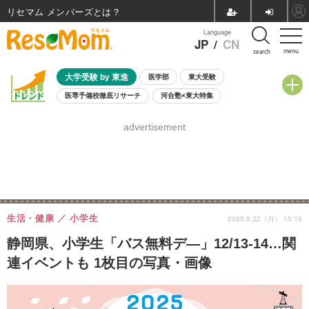
リセマム メンバーズ
Language
JP
/
CN
menu
search
大学受験 by 東進
医学部
東大受験
医専予備校徹底リサーチ
河合塾×東大特集
親子で考える大学選び
高校受験
中学受験
小学校受験
advertisement
共通テスト
夏休み
8月開催学校説明会・相談会
8月開催イベント・WS
全国公立高校 過去問
人気記事
自由研究教材（小学生向け）
自由研究教材（中学生向け）
ランキング
生活・健康
小学生
2025.9.22（月） 15:15
静岡県、小学生「バス無料デ―」12/13-14…関
連イベントも 1枚目の写真・画像