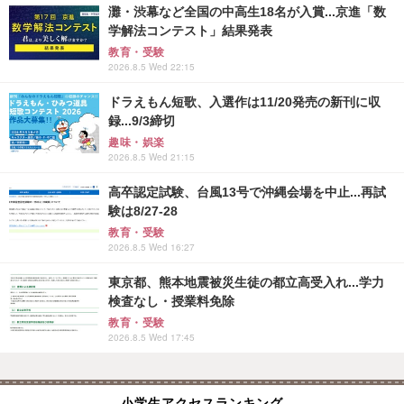
灘・渋幕など全国の中高生18名が入賞...京進「数
学解法コンテスト」結果発表
教育・受験
2026.8.5 Wed 22:15
ドラえもん短歌、入選作は11/20発売の新刊に収
録...9/3締切
趣味・娯楽
2026.8.5 Wed 21:15
高卒認定試験、台風13号で沖縄会場を中止...再試
験は8/27-28
教育・受験
2026.8.5 Wed 16:27
東京都、熊本地震被災生徒の都立高受入れ...学力
検査なし・授業料免除
教育・受験
2026.8.5 Wed 17:45
小学生アクセスランキング