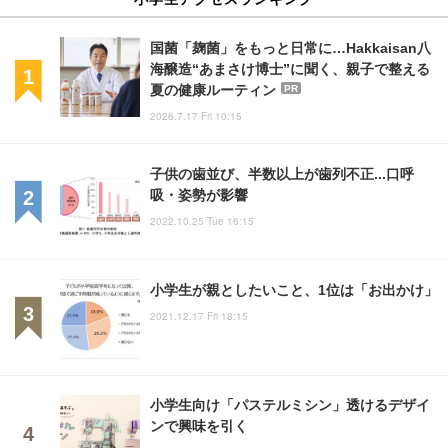
国菌「麹菌」をもっと日常に…Hakkaisan八
海醸造“あまさけ博士”に聞く、親子で整える
夏の健康ルーティン
PR
2026.7.17 Fri 10:15
子供の歯並び、半数以上が歯列不正...口呼
吸・姿勢が影響
2022.10.25 Tue 16:15
小学生が親としたいこと、1位は「お出かけ」
2021.12.17 Fri 18:15
小学生向け「パステルミシン」透けるデザイ
ンで興味を引く