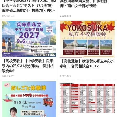
【中学受験2027】四谷大塚、第2
高校囲碁全国大会、団体戦は
回合不合判定テスト（7/5実施）
灘・南山女子部が優勝
偏差値…筑駒74・桜蔭70＜PR＞
2026.7.10
2026.8.5
【高校受験】【中学受験】兵庫
【高校受験】横須賀の私立4校が
県内の私立31校が集結、個別相
参加…合同相談会10/12
談会9/6
2026.7.28
2026.8.5