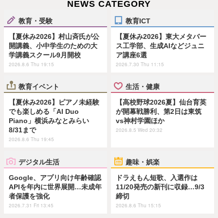
NEWS CATEGORY
教育・受験
教育ICT
【夏休み2026】村山斉氏が公
【夏休み2026】東大メタバー
開講義、小中学生のための大
ス工学部、生成AIなどジュニ
学講義スクール9月開校
ア講座6選
2026.8.6 Thu 19:15
2026.7.30 Thu 11:15
教育イベント
生活・健康
【夏休み2026】ピアノ未経験
【高校野球2026夏】仙台育英
でも楽しめる「AI Duo
が開幕戦勝利、第2日は東筑
Piano」横浜みなとみらい
vs神村学園ほか
8/31まで
2026.8.5 Wed 20:32
2026.8.6 Thu 19:45
デジタル生活
趣味・娯楽
Google、アプリ向け年齢確認
ドラえもん短歌、入選作は
APIを年内に世界展開…未成年
11/20発売の新刊に収録…9/3
者保護を強化
締切
2026.7.31 Fri 13:45
2026.8.6 Thu 15:15