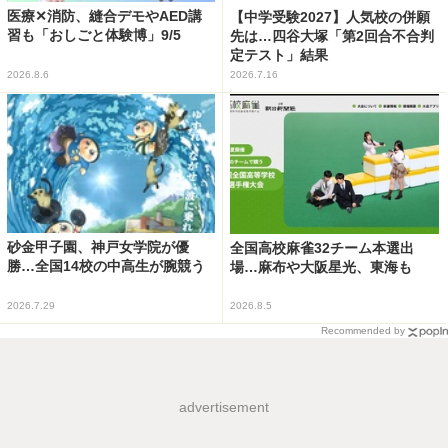
医療✕消防、縫合デモやAED講
【中学受験2027】人気校の併願
習も「おしごと体験博」9/5
先は…四谷大塚「第2回合不合判
定テスト」結果
2026.8.6
2026.7.16
砂金甲子園、神戸女学院が優
全国高校麻雀32チーム本選出
勝…全国14校の中高生が腕競う
場…麻布や大阪星光、東海も
2026.7.29
2026.8.5
Recommended by
advertisement