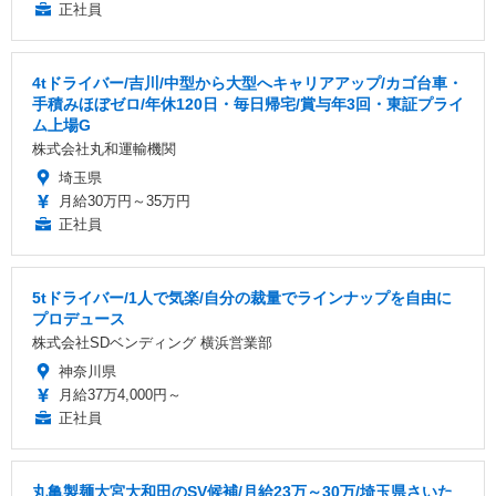
正社員
4tドライバー/吉川/中型から大型へキャリアアップ/カゴ台車・
手積みほぼゼロ/年休120日・毎日帰宅/賞与年3回・東証プライ
ム上場G
株式会社丸和運輸機関
埼玉県
月給30万円～35万円
正社員
5tドライバー/1人で気楽/自分の裁量でラインナップを自由に
プロデュース
株式会社SDベンディング 横浜営業部
神奈川県
月給37万4,000円～
正社員
丸亀製麺大宮大和田のSV候補/月給23万～30万/埼玉県さいた