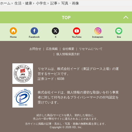
ホーム
›
生活・健康
›
小学生
›
記事
›
写真・画像
TOP
Home
Facebook
X
YouTube
Instagram
line
お問合せ
広告掲載
会社概要
リセマムについて
個人情報保護方針
リセマムは、株式会社イード（東証グロース上場）の運
営するサービスです。
証券コード：6038
株式会社イードは、個人情報の適切な取扱いを行う事業
者に対して付与されるプライバシーマークの付与認定を
受けています。
紹介した商品/サービスを購入、契約した場合に、
売上の一部が弊社サイトに還元されることがあります。
当サイトに掲載の記事・見出し・写真・画像の無断転載を禁じます。
Copyright © 2026 IID, Inc.