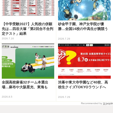
【中学受験2027】人気校の併願
砂金甲子園、神戸女学院が優
先は…四谷大塚「第2回合不合判
勝…全国14校の中高生が腕競う
定テスト」結果
2026.7.16
2026.7.29
全国高校麻雀32チーム本選出
渋幕や東大寺学園など40校、高
場…麻布や大阪星光、東海も
校生クイズTOKYOラウンドへ
2026.8.5
2026.7.29
Recommended by