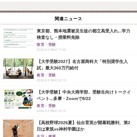
関連ニュース
東京都、熊本地震被災生徒の都立高受入れ...学力
検査なし・授業料免除
教育・受験
2026.8.5 Wed 17:45
【大学受験2027】名古屋商科大「特別奨学生入
試」最大360万円給付
教育・受験
2026.8.5 Wed 20:15
【大学受験】中央大商学部、受験生向けトークイ
ベント...多摩・Zoomで8/22
教育・受験
2026.8.5 Wed 16:15
【高校野球2026夏】仙台育英が開幕戦勝利、第2
日は東筑vs神村学園ほか
生活・健康