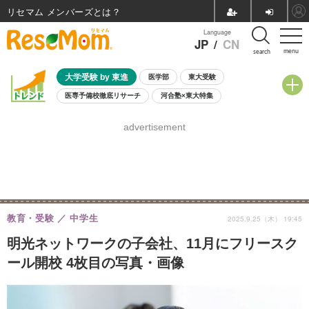
リセマム メンバーズ
Language
JP
/
CN
menu
search
大学受験 by 東進
医学部
東大受験
医専予備校徹底リサーチ
河合塾×東大特集
親子で考える大学選び
高校受験
中学受験
小学校受験
advertisement
共通テスト
夏休み
8月開催学校説明会・相談会
8月開催イベント・WS
全国公立高校 過去問
人気記事
自由研究教材（小学生向け）
自由研究教材（中学生向け）
ランキング
教育・受験
中学生
2025.9.25（木） 19:45
明光ネットワークの子会社、11月にフリースク
ール開校 4枚目の写真・画像