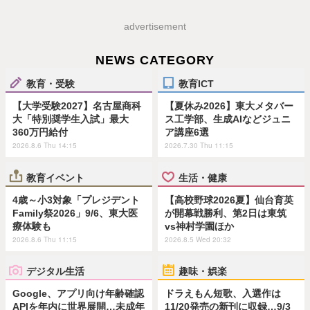
advertisement
NEWS CATEGORY
教育・受験
教育ICT
【大学受験2027】名古屋商科
【夏休み2026】東大メタバー
大「特別奨学生入試」最大
ス工学部、生成AIなどジュニ
360万円給付
ア講座6選
2026.8.6 Thu 14:15
2026.7.30 Thu 11:15
教育イベント
生活・健康
4歳～小3対象「プレジデント
【高校野球2026夏】仙台育英
Family祭2026」9/6、東大医
が開幕戦勝利、第2日は東筑
療体験も
vs神村学園ほか
2026.8.6 Thu 11:15
2026.8.5 Wed 20:32
デジタル生活
趣味・娯楽
Google、アプリ向け年齢確認
ドラえもん短歌、入選作は
APIを年内に世界展開…未成年
11/20発売の新刊に収録…9/3