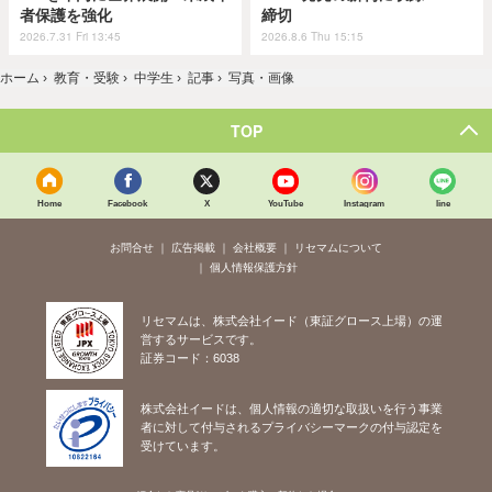
者保護を強化
締切
2026.7.31 Fri 13:45
2026.8.6 Thu 15:15
ホーム
›
教育・受験
›
中学生
›
記事
›
写真・画像
TOP
Home
Facebook
X
YouTube
Instagram
line
お問合せ
広告掲載
会社概要
リセマムについて
個人情報保護方針
リセマムは、株式会社イード（東証グロース上場）の運
営するサービスです。
証券コード：6038
株式会社イードは、個人情報の適切な取扱いを行う事業
者に対して付与されるプライバシーマークの付与認定を
受けています。