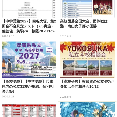
【中学受験2027】四谷大塚、第2
高校囲碁全国大会、団体戦は
回合不合判定テスト（7/5実施）
灘・南山女子部が優勝
偏差値…筑駒74・桜蔭70＜PR＞
2026.7.10
2026.8.5
【高校受験】【中学受験】兵庫
【高校受験】横須賀の私立4校が
県内の私立31校が集結、個別相
参加…合同相談会10/12
談会9/6
2026.7.28
2026.8.5