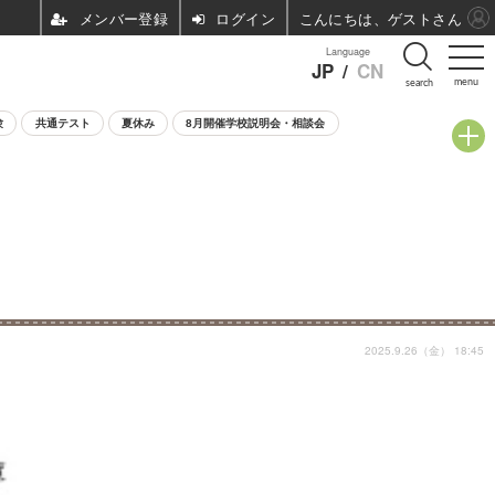
ログイン
こんにちは、ゲストさん
Language
JP
/
CN
menu
search
験
共通テスト
夏休み
8月開催学校説明会・相談会
2025.9.26（金） 18:45