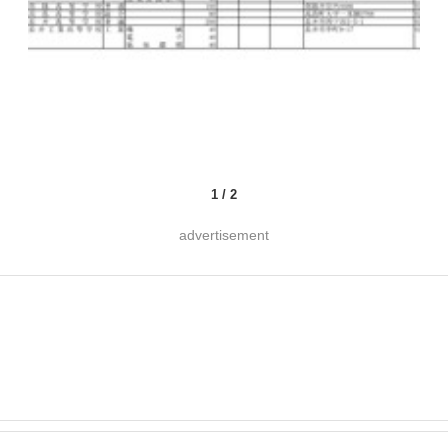
1
/
2
advertisement