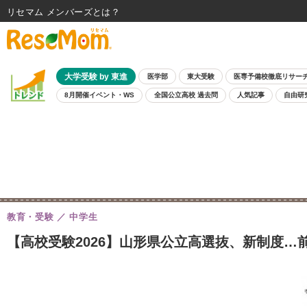
リセマム メンバーズ
大学受験 by 東進
医学部
東大受験
医専予備校徹底リサー
8月開催イベント・WS
全国公立高校 過去問
人気記事
自由研
教育・受験
中学生
【高校受験2026】山形県公立高選抜、新制度…前期