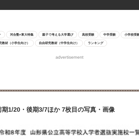
チ
河合塾×東大特集
親子で考える大学選び
高校受験
中学受験
小学校受
究教材（小学生向け）
自由研究教材（中学生向け）
ランキング
advertisement
1/20・後期3/7ほか 7枚目の写真・画像