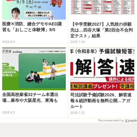
医療✕消防、縫合デモやAED講
【中学受験2027】人気校の併願
習も「おしごと体験博」9/5
先は…四谷大塚「第2回合不合判
定テスト」結果
2026.8.6
2026.7.16
全国高校麻雀32チーム本選出
司法試験予備試験2026、解答速
場…麻布や大阪星光、東海も
報＆総評動画を無料公開…アガ
ルート
2026.8.5
2026.7.21
Recommended by