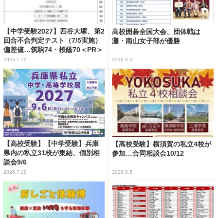
【中学受験2027】四谷大塚、第2
高校囲碁全国大会、団体戦は
回合不合判定テスト（7/5実施）
灘・南山女子部が優勝
偏差値…筑駒74・桜蔭70＜PR＞
2026.7.10
2026.8.5
【高校受験】【中学受験】兵庫
【高校受験】横須賀の私立4校が
県内の私立31校が集結、個別相
参加…合同相談会10/12
談会9/6
2026.7.28
2026.8.5