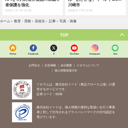
者保護を強化
川崎市
2026.7.31 Fri 13:45
2026.8.7 Fri 10:45
ホーム
›
教育・受験
›
高校生
›
記事
›
写真・画像
TOP
Home
Facebook
X
YouTube
Instagram
line
お問合せ
広告掲載
会社概要
リセマムについて
個人情報保護方針
リセマムは、株式会社イード（東証グロース上場）の運
営するサービスです。
証券コード：6038
株式会社イードは、個人情報の適切な取扱いを行う事業
者に対して付与されるプライバシーマークの付与認定を
受けています。