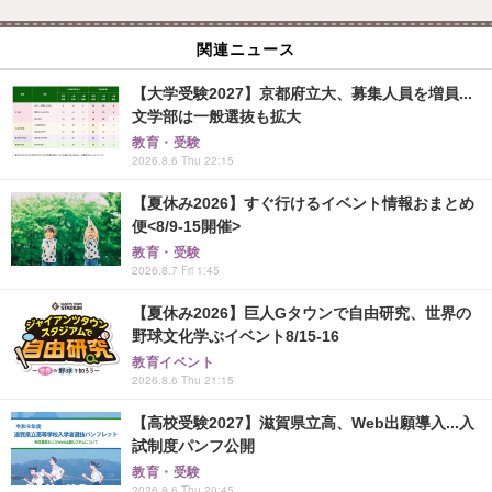
関連ニュース
【大学受験2027】京都府立大、募集人員を増員...
文学部は一般選抜も拡大
教育・受験
2026.8.6 Thu 22:15
【夏休み2026】すぐ行けるイベント情報おまとめ
便<8/9-15開催>
教育・受験
2026.8.7 Fri 1:45
【夏休み2026】巨人Gタウンで自由研究、世界の
野球文化学ぶイベント8/15-16
教育イベント
2026.8.6 Thu 21:15
【高校受験2027】滋賀県立高、Web出願導入...入
試制度パンフ公開
教育・受験
2026.8.6 Thu 20:45