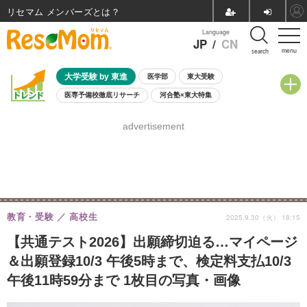
リセマム メンバーズ
Language
JP
/
CN
menu
search
大学受験 by 東進
医学部
東大受験
医専予備校徹底リサーチ
河合塾×東大特集
親子で考える大学選び
高校受験
中学受験
小学校受験
advertisement
共通テスト
夏休み
8月開催学校説明会・相談会
8月開催イベント・WS
全国公立高校 過去問
人気記事
自由研究教材（小学生向け）
自由研究教材（中学生向け）
ランキング
教育・受験
高校生
2025.9.30（火） 18:15
【共通テスト2026】出願締切迫る…マイページ
＆出願登録10/3 午後5時まで、検定料支払10/3
午後11時59分まで 1枚目の写真・画像