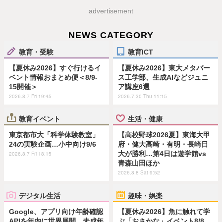
advertisement
NEWS CATEGORY
教育・受験
教育ICT
【夏休み2026】すぐ行けるイ
【夏休み2026】東大メタバー
ベント情報おまとめ便＜8/9-
ス工学部、生成AIなどジュニ
15開催＞
ア講座6選
2026.8.7 Fri 19:45
2026.7.30 Thu 11:15
教育イベント
生活・健康
東京都市大「科学体験教室」
【高校野球2026夏】東海大甲
24の実験企画…小中向け9/6
府・健大高崎・有明・長崎日
大が勝利…第4日は遊学館vs
2026.8.7 Fri 18:15
青森山田ほか
2026.8.8 Sat 9:52
デジタル生活
趣味・娯楽
Google、アプリ向け年齢確認
【夏休み2026】魚に触れて学
APIを年内に世界展開…未成年
ぶ「おさかな」イベント8/8…