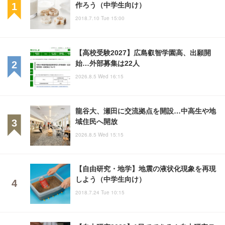
作ろう（中学生向け）
2018.7.10 Tue 15:00
【高校受験2027】広島叡智学園高、出願開
始…外部募集は22人
2026.8.5 Wed 16:15
龍谷大、瀬田に交流拠点を開設…中高生や地
域住民へ開放
2026.8.5 Wed 15:15
【自由研究・地学】地震の液状化現象を再現
しよう（中学生向け）
2018.7.24 Tue 10:15