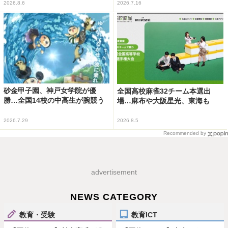
2026.8.6
2026.7.16
砂金甲子園、神戸女学院が優
全国高校麻雀32チーム本選出
勝…全国14校の中高生が腕競う
場…麻布や大阪星光、東海も
2026.7.29
2026.8.5
Recommended by
advertisement
NEWS CATEGORY
教育・受験
教育ICT