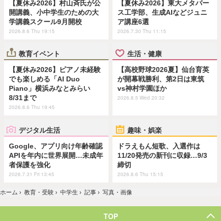
【夏休み2026】村山斉氏が公
【夏休み2026】東大メタバー
開講義、小中学生のための大
ス工学部、生成AIなどジュニ
学講義スクール9月開校
ア講座6選
2026.8.6 Thu 19:15
2026.7.30 Thu 11:15
教育イベント
生活・健康
【夏休み2026】ピアノ未経験
【高校野球2026夏】仙台育英
でも楽しめる「AI Duo
が開幕戦勝利、第2日は東筑
Piano」横浜みなとみらい
vs神村学園ほか
8/31まで
2026.8.5 Wed 20:32
2026.8.6 Thu 19:45
デジタル生活
趣味・娯楽
Google、アプリ向け年齢確認
ドラえもん短歌、入選作は
APIを年内に世界展開…未成年
11/20発売の新刊に収録…9/3
者保護を強化
締切
2026.7.31 Fri 13:45
2026.8.6 Thu 15:15
ホーム
›
教育・受験
›
中学生
›
記事
›
写真・画像
TOP