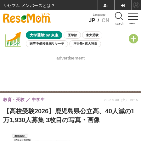
リセマム メンバーズ
Language
JP
/
CN
menu
search
大学受験 by 東進
医学部
東大受験
医専予備校徹底リサーチ
河合塾×東大特集
親子で考える大学選び
高校受験
中学受験
小学校受験
advertisement
共通テスト
夏休み
8月開催学校説明会・相談会
8月開催イベント・WS
全国公立高校 過去問
人気記事
自由研究教材（小学生向け）
自由研究教材（中学生向け）
ランキング
教育・受験
中学生
2025.9.30（火） 19:15
【高校受験2026】鹿児島県公立高、40人減の1
万1,930人募集 3枚目の写真・画像