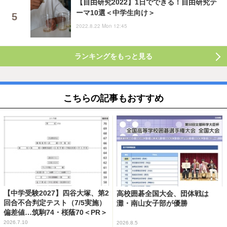
【自由研究2022】1日でできる！自由研究テ
ーマ10選＜中学生向け＞
2022.8.22 Mon 12:45
ランキングをもっと見る
こちらの記事もおすすめ
【中学受験2027】四谷大塚、第2
高校囲碁全国大会、団体戦は
回合不合判定テスト（7/5実施）
灘・南山女子部が優勝
偏差値…筑駒74・桜蔭70＜PR＞
2026.7.10
2026.8.5