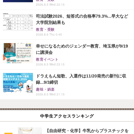
2026.8.5 Wed 22:15
司法試験2026、短答式の合格率79.3%...早大など
大学院別結果も
教育・受験
2026.8.6 Thu 0:45
幸せになるためのジェンダー教育、埼玉県が9/19
に講演会
教育イベント
2026.8.5 Wed 23:15
ドラえもん短歌、入選作は11/20発売の新刊に収
録...9/3締切
趣味・娯楽
2026.8.5 Wed 21:15
中学生アクセスランキング
【自由研究・化学】牛乳からプラスチックを