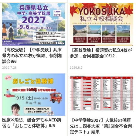
【高校受験】【中学受験】兵庫
【高校受験】横須賀の私立4校が
県内の私立31校が集結、個別相
参加…合同相談会10/12
談会9/6
2026.7.28
2026.8.5
医療✕消防、縫合デモやAED講
【中学受験2027】人気校の併願
習も「おしごと体験博」9/5
先は…四谷大塚「第2回合不合判
定テスト」結果