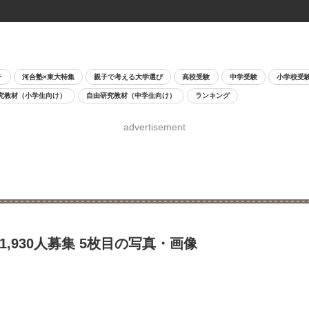
チ
河合塾×東大特集
親子で考える大学選び
高校受験
中学受験
小学校受
究教材（小学生向け）
自由研究教材（中学生向け）
ランキング
advertisement
,930人募集 5枚目の写真・画像