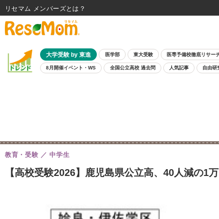
リセマム メンバーズ
大学受験 by 東進
医学部
東大受験
医専予備校徹底リサー
8月開催イベント・WS
全国公立高校 過去問
人気記事
自由研
教育・受験
中学生
【高校受験2026】鹿児島県公立高、40人減の1万1