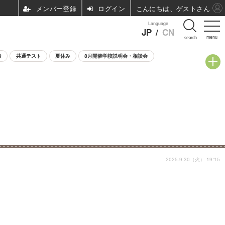
ログイン
こんにちは、ゲストさん
Language
JP
/
CN
menu
search
験
共通テスト
夏休み
8月開催学校説明会・相談会
2025.9.30（火） 19:15