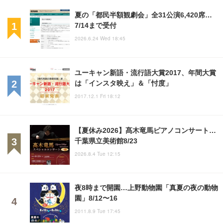
夏の「都民半額観劇会」全31公演6,420席…
7/14まで受付
2026.6.24 Wed 18:45
ユーキャン新語・流行語大賞2017、年間大賞
は「インスタ映え」＆「忖度」
2017.12.1 Fri 18:12
【夏休み2026】髙木竜馬ピアノコンサート…
千葉県立美術館8/23
2026.8.4 Tue 12:15
夜8時まで開園…上野動物園「真夏の夜の動物
園」8/12〜16
2011.8.9 Tue 17:45