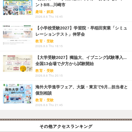
ント8/8...川崎市
趣味・娯楽
2026.8.6 Thu 16:45
【小学校受験2027】学習院・早稲田実業「シミュ
レーションテスト」伸芽会
教育・受験
2026.8.6 Thu 18:15
【大学受験2027】獨協大、イブニング試験導入...
全国13会場で夕方から試験開始
教育・受験
2026.8.6 Thu 20:15
海外大学進学フェア、大阪・東京で9月...担当者と
個別相談
教育・受験
2026.8.6 Thu 21:45
その他アクセスランキング