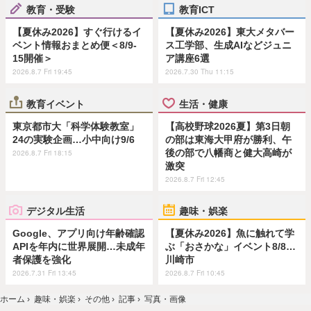
教育・受験
教育ICT
【夏休み2026】すぐ行けるイ
【夏休み2026】東大メタバー
ベント情報おまとめ便＜8/9-
ス工学部、生成AIなどジュニ
15開催＞
ア講座6選
2026.8.7 Fri 19:45
2026.7.30 Thu 11:15
教育イベント
生活・健康
東京都市大「科学体験教室」
【高校野球2026夏】第3日朝
24の実験企画…小中向け9/6
の部は東海大甲府が勝利、午
後の部で八幡商と健大高崎が
2026.8.7 Fri 18:15
激突
2026.8.7 Fri 12:45
デジタル生活
趣味・娯楽
Google、アプリ向け年齢確認
【夏休み2026】魚に触れて学
APIを年内に世界展開…未成年
ぶ「おさかな」イベント8/8…
者保護を強化
川崎市
2026.7.31 Fri 13:45
2026.8.7 Fri 10:45
ホーム
›
趣味・娯楽
›
その他
›
記事
›
写真・画像