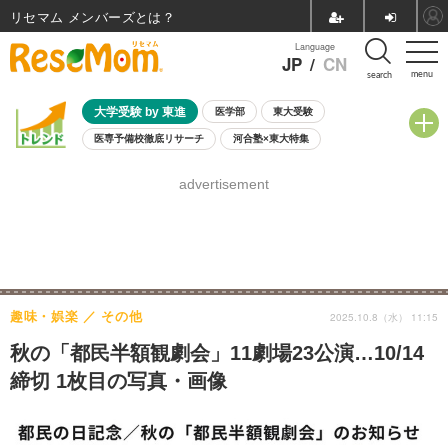
リセマム メンバーズ
Language
JP
/
CN
menu
search
大学受験 by 東進
医学部
東大受験
医専予備校徹底リサーチ
河合塾×東大特集
親子で考える大学選び
高校受験
中学受験
小学校受験
advertisement
共通テスト
夏休み
8月開催学校説明会・相談会
8月開催イベント・WS
全国公立高校 過去問
人気記事
自由研究教材（小学生向け）
自由研究教材（中学生向け）
ランキング
趣味・娯楽
その他
2025.10.8（水） 11:15
秋の「都民半額観劇会」11劇場23公演…10/14
締切 1枚目の写真・画像