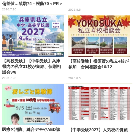
偏差値…筑駒74・桜蔭70＜PR＞
2026.7.10
2026.8.5
【高校受験】【中学受験】兵庫
【高校受験】横須賀の私立4校が
県内の私立31校が集結、個別相
参加…合同相談会10/12
談会9/6
2026.7.28
2026.8.5
医療✕消防、縫合デモやAED講
【中学受験2027】人気校の併願