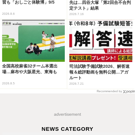
習も「おしごと体験博」9/5
先は…四谷大塚「第2回合不合判
定テスト」結果
2026.8.6
2026.7.16
全国高校麻雀32チーム本選出
司法試験予備試験2026、解答速
場…麻布や大阪星光、東海も
報＆総評動画を無料公開…アガ
ルート
2026.8.5
2026.7.21
Recommended by
advertisement
NEWS CATEGORY