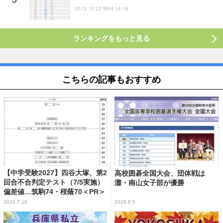
2013.10.23 Wed 16:18
ランキングをもっと見る
こちらの記事もおすすめ
【中学受験2027】四谷大塚、第2
高校囲碁全国大会、団体戦は
回合不合判定テスト（7/5実施）
灘・南山女子部が優勝
偏差値…筑駒74・桜蔭70＜PR＞
2026.7.10
2026.8.5