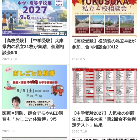
【高校受験】【中学受験】兵庫
【高校受験】横須賀の私立4校が
県内の私立31校が集結、個別相
参加…合同相談会10/12
談会9/6
2026.7.28
2026.8.5
医療✕消防、縫合デモやAED講
【中学受験2027】人気校の併願
習も「おしごと体験博」9/5
先は…四谷大塚「第2回合不合判
定テスト」結果
2026.8.6
2026.7.16