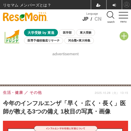
リセマム メンバーズ
Language
JP
/
CN
menu
search
大学受験 by 東進
医学部
東大受験
医専予備校徹底リサーチ
河合塾×東大特集
親子で考える大学選び
高校受験
中学受験
小学校受験
advertisement
共通テスト
夏休み
8月開催学校説明会・相談会
8月開催イベント・WS
全国公立高校 過去問
人気記事
自由研究教材（小学生向け）
自由研究教材（中学生向け）
ランキング
生活・健康
その他
2025.10.28（火） 13:15
今年のインフルエンザ「早く・広く・長く」医
師が教える3つの備え 1枚目の写真・画像