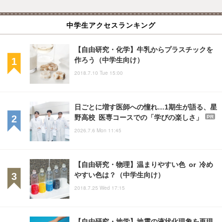
中学生アクセスランキング
【自由研究・化学】牛乳からプラスチックを
作ろう（中学生向け）
2018.7.10 Tue 15:00
日ごとに増す医師への憧れ…1期生が語る、星
野高校 医専コースでの「学びの楽しさ」
PR
2026.7.6 Mon 11:45
【自由研究・物理】温まりやすい色 or 冷め
やすい色は？（中学生向け）
2018.7.25 Wed 17:15
【自由研究・地学】地震の液状化現象を再現