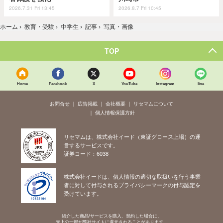
2026.7.31 Fri 13:45
2026.8.7 Fri 10:45
ホーム
›
教育・受験
›
中学生
›
記事
›
写真・画像
TOP
Home
Facebook
X
YouTube
Instagram
line
お問合せ
広告掲載
会社概要
リセマムについて
個人情報保護方針
リセマムは、株式会社イード（東証グロース上場）の運
営するサービスです。
証券コード：6038
株式会社イードは、個人情報の適切な取扱いを行う事業
者に対して付与されるプライバシーマークの付与認定を
受けています。
紹介した商品/サービスを購入、契約した場合に、
売上の一部が弊社サイトに還元されることがあります。