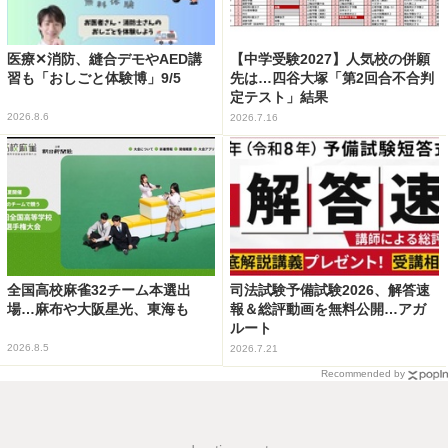
医療✕消防、縫合デモやAED講
【中学受験2027】人気校の併願
習も「おしごと体験博」9/5
先は…四谷大塚「第2回合不合判
定テスト」結果
2026.8.6
2026.7.16
全国高校麻雀32チーム本選出
司法試験予備試験2026、解答速
場…麻布や大阪星光、東海も
報＆総評動画を無料公開…アガ
ルート
2026.8.5
2026.7.21
Recommended by