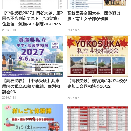
【中学受験2027】四谷大塚、第2
高校囲碁全国大会、団体戦は
回合不合判定テスト（7/5実施）
灘・南山女子部が優勝
偏差値…筑駒74・桜蔭70＜PR＞
2026.7.10
2026.8.5
【高校受験】【中学受験】兵庫
【高校受験】横須賀の私立4校が
県内の私立31校が集結、個別相
参加…合同相談会10/12
談会9/6
2026.7.28
2026.8.5