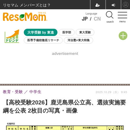
リセマム メンバーズ
Language
JP
/
CN
menu
search
大学受験 by 東進
医学部
東大受験
医専予備校徹底リサーチ
河合塾×東大特集
親子で考える大学選び
高校受験
中学受験
小学校受験
advertisement
共通テスト
夏休み
8月開催学校説明会・相談会
8月開催イベント・WS
全国公立高校 過去問
人気記事
自由研究教材（小学生向け）
自由研究教材（中学生向け）
ランキング
教育・受験
中学生
2025.10.29（水） 9:45
【高校受験2026】鹿児島県公立高、選抜実施要
綱を公表 2枚目の写真・画像