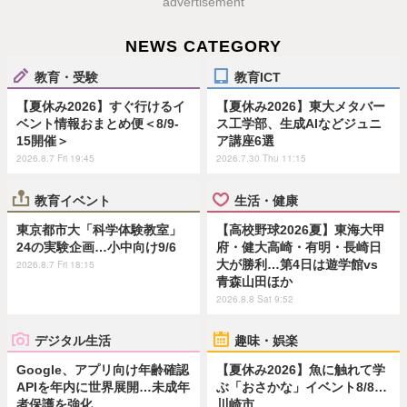
advertisement
NEWS CATEGORY
教育・受験
教育ICT
【夏休み2026】すぐ行けるイ
【夏休み2026】東大メタバー
ベント情報おまとめ便＜8/9-
ス工学部、生成AIなどジュニ
15開催＞
ア講座6選
2026.8.7 Fri 19:45
2026.7.30 Thu 11:15
教育イベント
生活・健康
東京都市大「科学体験教室」
【高校野球2026夏】東海大甲
24の実験企画…小中向け9/6
府・健大高崎・有明・長崎日
大が勝利…第4日は遊学館vs
2026.8.7 Fri 18:15
青森山田ほか
2026.8.8 Sat 9:52
デジタル生活
趣味・娯楽
Google、アプリ向け年齢確認
【夏休み2026】魚に触れて学
APIを年内に世界展開…未成年
ぶ「おさかな」イベント8/8…
者保護を強化
川崎市