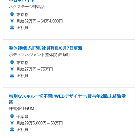
中古車バイヤー
ネクステージ練馬店
東京都
月給32万円～64万4,000円
正社員
整体師/錦糸町駅/社員募集/8月7日更新
ボディマネジメント整体院 錦糸町
東京都
月給27万円～75万円
正社員
特別なスキル一切不問!/WEBデザイナー/賞与年2回/未経験活
躍
株式会社GUM
千葉県
月給29万5,000円～50万円
正社員