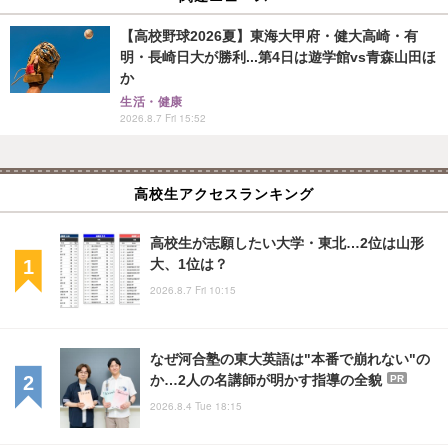
【高校野球2026夏】東海大甲府・健大高崎・有
明・長崎日大が勝利...第4日は遊学館vs青森山田ほ
か
生活・健康
2026.8.7 Fri 15:52
高校生アクセスランキング
高校生が志願したい大学・東北…2位は山形
大、1位は？
2026.8.7 Fri 10:15
なぜ河合塾の東大英語は"本番で崩れない"の
か…2人の名講師が明かす指導の全貌
PR
2026.8.4 Tue 18:15