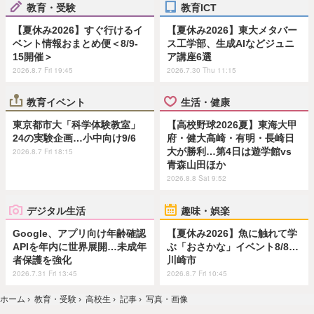
教育・受験
教育ICT
【夏休み2026】すぐ行けるイ
【夏休み2026】東大メタバー
ベント情報おまとめ便＜8/9-
ス工学部、生成AIなどジュニ
15開催＞
ア講座6選
2026.8.7 Fri 19:45
2026.7.30 Thu 11:15
教育イベント
生活・健康
東京都市大「科学体験教室」
【高校野球2026夏】東海大甲
24の実験企画…小中向け9/6
府・健大高崎・有明・長崎日
大が勝利…第4日は遊学館vs
2026.8.7 Fri 18:15
青森山田ほか
2026.8.8 Sat 9:52
デジタル生活
趣味・娯楽
Google、アプリ向け年齢確認
【夏休み2026】魚に触れて学
APIを年内に世界展開…未成年
ぶ「おさかな」イベント8/8…
者保護を強化
川崎市
2026.7.31 Fri 13:45
2026.8.7 Fri 10:45
ホーム
›
教育・受験
›
高校生
›
記事
›
写真・画像