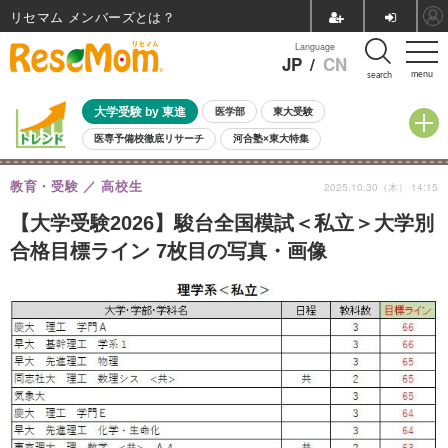
リセマム メンバーズ
Language
JP
/
CN
menu
search
大学受験 by 東進
医学部
東大受験
医専予備校徹底リサーチ
河合塾×東大特集
親子で考える大学選び
高校受験
中学受験
小学校受験
教育・受験
高校生
2025.10.30（木） 14:15
共通テスト
夏休み
8月開催学校説明会・相談会
8月開催イベント・WS
全国公立高校 過去問
人気記事
【大学受験2026】駿台全国模試＜私立＞大学別
自由研究教材（小学生向け）
自由研究教材（中学生向け）
ランキング
合格目標ライン 7枚目の写真・画像