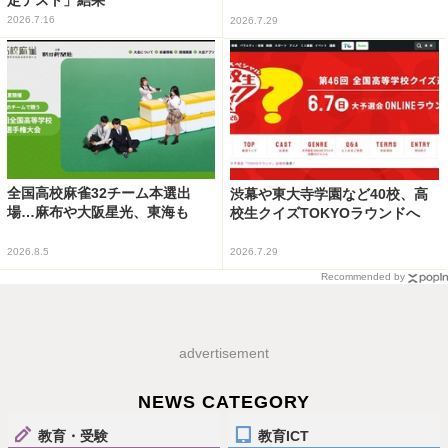
定テスト」結果
2026.7.16
2026.7.29
全国高校麻雀32チーム本選出
渋幕や東大寺学園など40校、高
場…麻布や大阪星光、東海も
校生クイズTOKYOラウンドへ
2026.8.5
2026.7.29
Recommended by
advertisement
NEWS CATEGORY
教育・受験
教育ICT