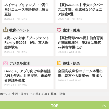
ネイティブキャンプ、中高生
【夏休み2026】東大メタバー
向けニュース英語提供…毎日
ス工学部、生成AIなどジュニ
更新
ア講座6選
2026.8.6 Thu 12:15
2026.7.30 Thu 11:15
教育イベント
生活・健康
4歳～小3対象「プレジデント
【高校野球2026夏】仙台育英
Family祭2026」9/6、東大医
が開幕戦勝利、第2日は東筑
療体験も
vs神村学園ほか
2026.8.6 Thu 11:15
2026.8.5 Wed 20:32
デジタル生活
趣味・娯楽
Google、アプリ向け年齢確認
全国高校麻雀32チーム本選出
APIを年内に世界展開…未成年
場…麻布や大阪星光、東海も
者保護を強化
2026.8.5 Wed 19:45
2026.7.31 Fri 13:45
ホーム
›
生活・健康
›
その他
›
記事
›
写真・画像
TOP