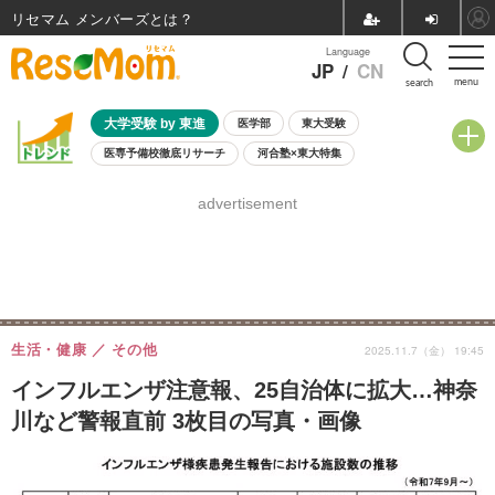
リセマム メンバーズ
Language
JP
/
CN
menu
search
大学受験 by 東進
医学部
東大受験
医専予備校徹底リサーチ
河合塾×東大特集
親子で考える大学選び
高校受験
中学受験
小学校受験
advertisement
共通テスト
夏休み
8月開催学校説明会・相談会
8月開催イベント・WS
全国公立高校 過去問
人気記事
自由研究教材（小学生向け）
自由研究教材（中学生向け）
ランキング
生活・健康
その他
2025.11.7（金） 19:45
インフルエンザ注意報、25自治体に拡大…神奈
川など警報直前 3枚目の写真・画像