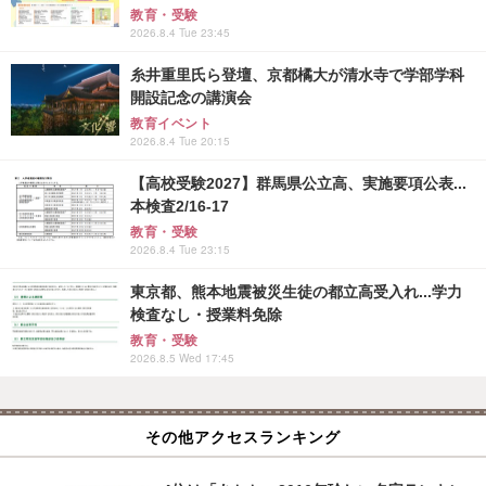
教育・受験
2026.8.4 Tue 23:45
糸井重里氏ら登壇、京都橘大が清水寺で学部学科
開設記念の講演会
教育イベント
2026.8.4 Tue 20:15
【高校受験2027】群馬県公立高、実施要項公表...
本検査2/16-17
教育・受験
2026.8.4 Tue 23:15
東京都、熊本地震被災生徒の都立高受入れ...学力
検査なし・授業料免除
教育・受験
2026.8.5 Wed 17:45
その他アクセスランキング