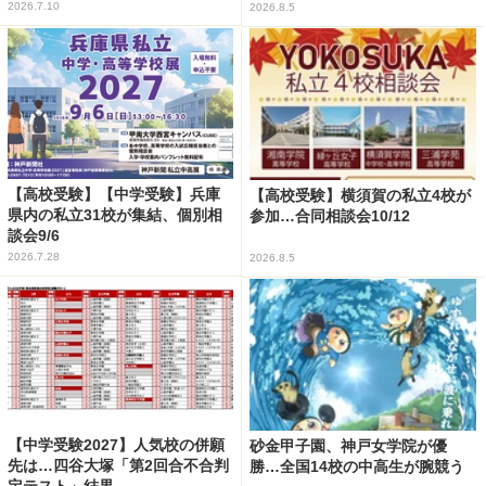
2026.7.10
2026.8.5
【高校受験】【中学受験】兵庫
【高校受験】横須賀の私立4校が
県内の私立31校が集結、個別相
参加…合同相談会10/12
談会9/6
2026.7.28
2026.8.5
【中学受験2027】人気校の併願
砂金甲子園、神戸女学院が優
先は…四谷大塚「第2回合不合判
勝…全国14校の中高生が腕競う