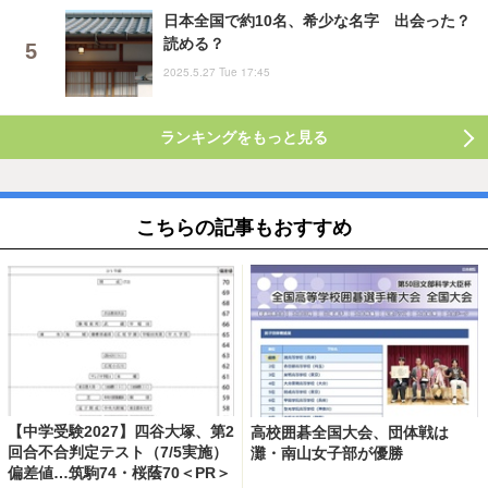
日本全国で約10名、希少な名字 出会った？
読める？
2025.5.27 Tue 17:45
ランキングをもっと見る
こちらの記事もおすすめ
【中学受験2027】四谷大塚、第2
高校囲碁全国大会、団体戦は
回合不合判定テスト（7/5実施）
灘・南山女子部が優勝
偏差値…筑駒74・桜蔭70＜PR＞