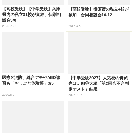
【高校受験】【中学受験】兵庫
【高校受験】横須賀の私立4校が
県内の私立31校が集結、個別相
参加…合同相談会10/12
談会9/6
2026.7.28
2026.8.5
医療✕消防、縫合デモやAED講
【中学受験2027】人気校の併願
習も「おしごと体験博」9/5
先は…四谷大塚「第2回合不合判
定テスト」結果
2026.8.6
2026.7.16