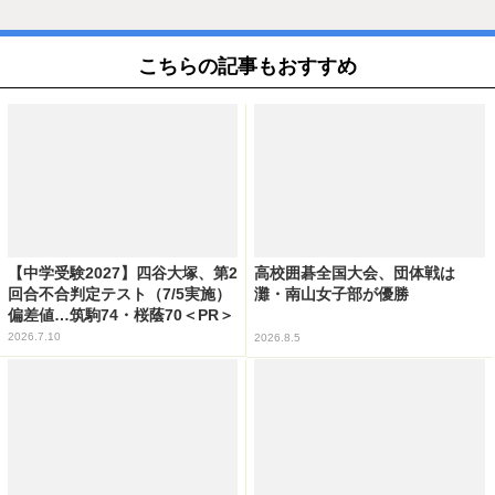
こちらの記事もおすすめ
【中学受験2027】四谷大塚、第2
高校囲碁全国大会、団体戦は
回合不合判定テスト（7/5実施）
灘・南山女子部が優勝
偏差値…筑駒74・桜蔭70＜PR＞
2026.7.10
2026.8.5