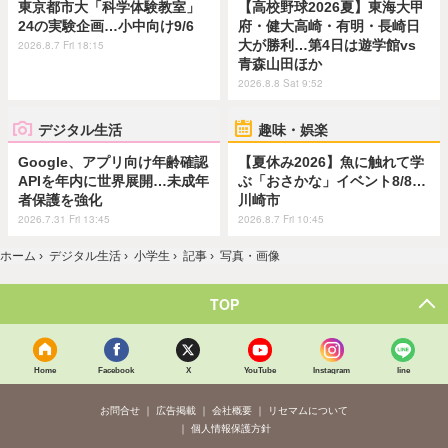
東京都市大「科学体験教室」
【高校野球2026夏】東海大甲
24の実験企画…小中向け9/6
府・健大高崎・有明・長崎日
大が勝利…第4日は遊学館vs
2026.8.7 Fri 18:15
青森山田ほか
2026.8.8 Sat 9:52
デジタル生活
趣味・娯楽
Google、アプリ向け年齢確認
【夏休み2026】魚に触れて学
APIを年内に世界展開…未成年
ぶ「おさかな」イベント8/8…
者保護を強化
川崎市
2026.7.31 Fri 13:45
2026.8.7 Fri 10:45
ホーム
›
デジタル生活
›
小学生
›
記事
›
写真・画像
TOP
Home
Facebook
X
YouTube
Instagram
line
お問合せ
広告掲載
会社概要
リセマムについて
個人情報保護方針