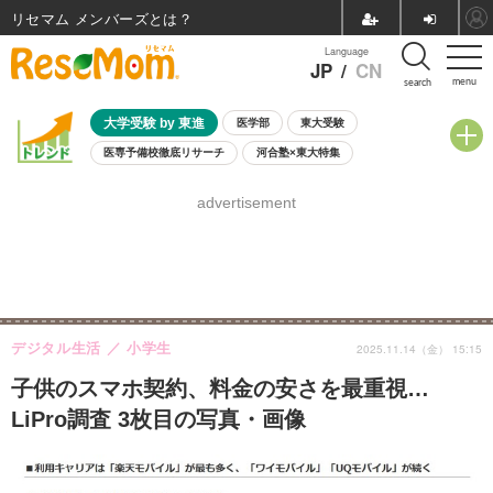
リセマム メンバーズ
Language
JP
/
CN
menu
search
大学受験 by 東進
医学部
東大受験
医専予備校徹底リサーチ
河合塾×東大特集
親子で考える大学選び
高校受験
中学受験
小学校受験
advertisement
共通テスト
夏休み
8月開催学校説明会・相談会
8月開催イベント・WS
全国公立高校 過去問
人気記事
自由研究教材（小学生向け）
自由研究教材（中学生向け）
ランキング
デジタル生活
小学生
2025.11.14（金） 15:15
子供のスマホ契約、料金の安さを最重視…
LiPro調査 3枚目の写真・画像