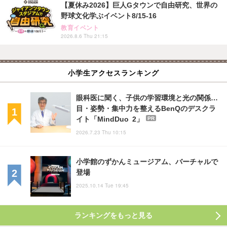
【夏休み2026】巨人Gタウンで自由研究、世界の
野球文化学ぶイベント8/15-16
教育イベント
2026.8.6 Thu 21:15
小学生アクセスランキング
眼科医に聞く、子供の学習環境と光の関係…
目・姿勢・集中力を整えるBenQのデスクラ
イト「MindDuo 2」
PR
2026.7.23 Thu 10:15
小学館のずかんミュージアム、バーチャルで
登場
2025.10.14 Tue 19:45
ランキングをもっと見る