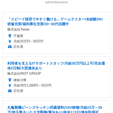
advertisement
「スピード採用で今すぐ働ける」ゲームテスター/未経験OK/
研修充実/福利厚生充実/20~30代活躍中
株式会社Tetote
千葉県
月給33万円～50万円
正社員
利用者を支えるITサポートスタッフ/月給30万円以上可/完全週
休2日制/大型連休あり
株式会社RIOT GROUP
神奈川県
月給29万1,600円～55万円
正社員
丸亀製麺ビーンズキッチン武蔵浦和のSV候補/月給23万～30
万/埼玉県さいたま市勤務/賞与あり/年休113日/連休取得可