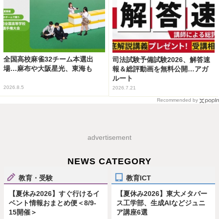
全国高校麻雀32チーム本選出
司法試験予備試験2026、解答速
場…麻布や大阪星光、東海も
報＆総評動画を無料公開…アガ
ルート
2026.8.5
2026.7.21
Recommended by
advertisement
NEWS CATEGORY
教育・受験
教育ICT
【夏休み2026】すぐ行けるイ
【夏休み2026】東大メタバー
ベント情報おまとめ便＜8/9-
ス工学部、生成AIなどジュニ
15開催＞
ア講座6選