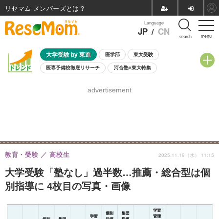
リセマム メンバーズ
Language
JP
/
CN
menu
search
大学受験 by 東進
医学部
東大受験
医専予備校徹底リサーチ
河合塾×東大特集
親子で考える大学選び
高校受験
中学受験
小学校受験
advertisement
共通テスト
夏休み
8月開催学校説明会・相談会
8月開催イベント・WS
全国公立高校 過去問
人気記事
自由研究教材（小学生向け）
自由研究教材（中学生向け）
ランキング
教育・受験
高校生
2025.11.19（水） 11:15
大学受験「塾なし」過半数…推薦・総合型は個
別指導に 4枚目の写真・画像