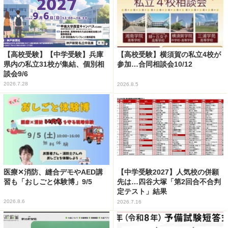
【高校受験】【中学受験】兵庫
【高校受験】横須賀の私立4校が
県内の私立31校が集結、個別相
参加…合同相談会10/12
談会9/6
2026.7.28
2026.8.5
医療✕消防、縫合デモやAED講
【中学受験2027】人気校の併願
習も「おしごと体験博」9/5
先は…四谷大塚「第2回合不合判
定テスト」結果
2026.8.6
2026.7.16