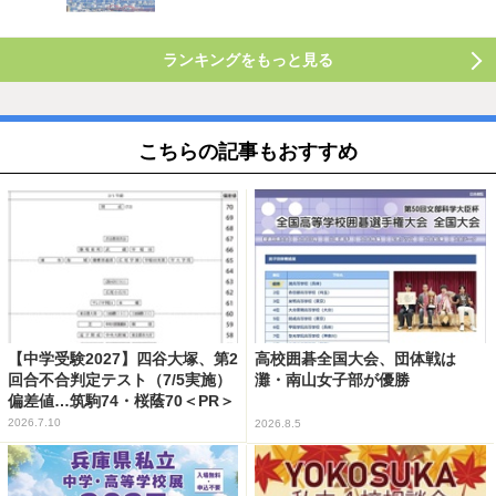
ランキングをもっと見る
こちらの記事もおすすめ
【中学受験2027】四谷大塚、第2
高校囲碁全国大会、団体戦は
回合不合判定テスト（7/5実施）
灘・南山女子部が優勝
偏差値…筑駒74・桜蔭70＜PR＞
2026.7.10
2026.8.5