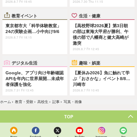
2026.8.7 Fri 19:45
2026.7.30 Thu 11:15
教育イベント
生活・健康
東京都市大「科学体験教室」
【高校野球2026夏】第3日朝
24の実験企画…小中向け9/6
の部は東海大甲府が勝利、午
後の部で八幡商と健大高崎が
2026.8.7 Fri 18:15
激突
2026.8.7 Fri 12:45
デジタル生活
趣味・娯楽
Google、アプリ向け年齢確認
【夏休み2026】魚に触れて学
APIを年内に世界展開…未成年
ぶ「おさかな」イベント8/8…
者保護を強化
川崎市
2026.7.31 Fri 13:45
2026.8.7 Fri 10:45
ホーム
›
教育・受験
›
高校生
›
記事
›
写真・画像
TOP
Home
Facebook
X
YouTube
Instagram
line