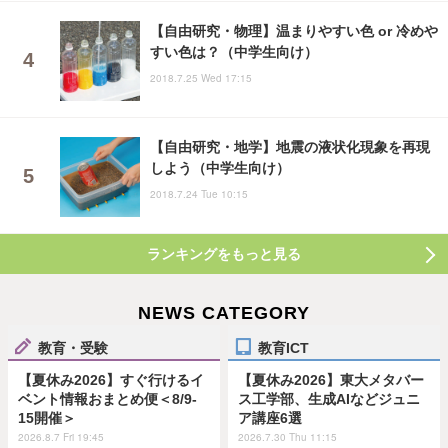
【自由研究・物理】温まりやすい色 or 冷めや
すい色は？（中学生向け）
2018.7.25 Wed 17:15
【自由研究・地学】地震の液状化現象を再現
しよう（中学生向け）
2018.7.24 Tue 10:15
ランキングをもっと見る
NEWS CATEGORY
教育・受験
教育ICT
【夏休み2026】すぐ行けるイ
【夏休み2026】東大メタバー
ベント情報おまとめ便＜8/9-
ス工学部、生成AIなどジュニ
15開催＞
ア講座6選
2026.8.7 Fri 19:45
2026.7.30 Thu 11:15