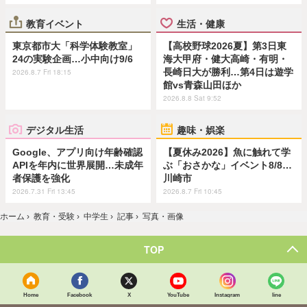
教育イベント
生活・健康
東京都市大「科学体験教室」
【高校野球2026夏】第3日東
24の実験企画…小中向け9/6
海大甲府・健大高崎・有明・
長崎日大が勝利…第4日は遊学
2026.8.7 Fri 18:15
館vs青森山田ほか
2026.8.8 Sat 9:52
デジタル生活
趣味・娯楽
Google、アプリ向け年齢確認
【夏休み2026】魚に触れて学
APIを年内に世界展開…未成年
ぶ「おさかな」イベント8/8…
者保護を強化
川崎市
2026.7.31 Fri 13:45
2026.8.7 Fri 10:45
ホーム
›
教育・受験
›
中学生
›
記事
›
写真・画像
TOP
Home
Facebook
X
YouTube
Instagram
line