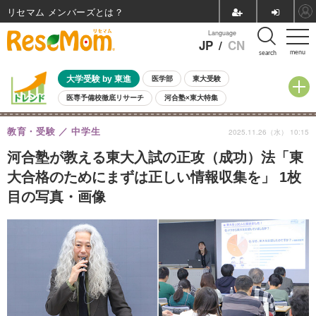
リセマム メンバーズ
Language
JP
/
CN
menu
search
大学受験 by 東進
医学部
東大受験
医専予備校徹底リサーチ
河合塾×東大特集
親子で考える大学選び
高校受験
中学受験
小学校受験
教育・受験
中学生
2025.11.26（水） 10:15
共通テスト
夏休み
8月開催学校説明会・相談会
8月開催イベント・WS
全国公立高校 過去問
人気記事
河合塾が教える東大入試の正攻（成功）法「東
自由研究教材（小学生向け）
自由研究教材（中学生向け）
ランキング
大合格のためにまずは正しい情報収集を」 1枚
目の写真・画像