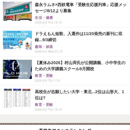
森永ラムネ×西鉄電車「受験生応援列車」応援メッ
セージ8/12より募集
生活・健康
2026.8.6 Thu 15:15
ドラえもん短歌、入選作は11/20発売の新刊に収
録...9/3締切
趣味・娯楽
2026.8.5 Wed 21:15
【夏休み2026】村山斉氏が公開講義、小中学生の
ための大学講義スクール9月開校
教育・受験
2026.8.6 Thu 1:15
高校生が志願したい大学・東北...2位は山形大、1
位は?
教育・受験
2026.8.6 Thu 16:15