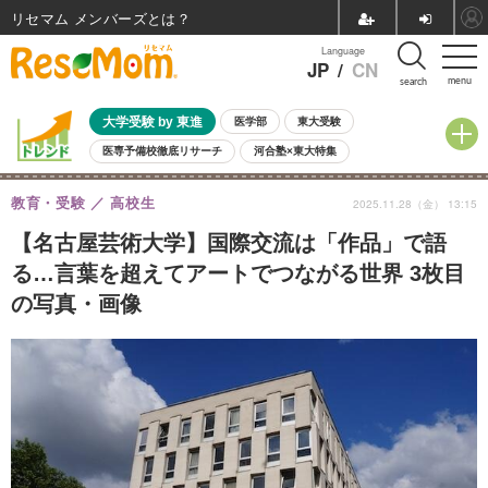
リセマム メンバーズ
Language
JP
/
CN
menu
search
大学受験 by 東進
医学部
東大受験
医専予備校徹底リサーチ
河合塾×東大特集
親子で考える大学選び
高校受験
中学受験
小学校受験
教育・受験
高校生
2025.11.28（金） 13:15
共通テスト
夏休み
8月開催学校説明会・相談会
8月開催イベント・WS
全国公立高校 過去問
人気記事
【名古屋芸術大学】国際交流は「作品」で語
自由研究教材（小学生向け）
自由研究教材（中学生向け）
ランキング
る…言葉を超えてアートでつながる世界 3枚目
の写真・画像