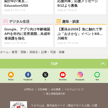
紹介8/27東京…
応援列車」応援メッセージ
EducationUSA
8/12より募集
2026.8.7 Fri 11:15
2026.8.7 Fri 9:15
デジタル生活
趣味・娯楽
Google、アプリ向け年齢確認
【夏休み2026】魚に触れて学
APIを年内に世界展開…未成年
ぶ「おさかな」イベント8/8…
者保護を強化
川崎市
2026.7.31 Fri 13:45
2026.8.7 Fri 10:45
ホーム
›
教育・受験
›
高校生
›
記事
›
写真・画像
TOP
Home
Facebook
X
YouTube
Instagram
line
お問合せ
広告掲載
会社概要
リセマムについて
個人情報保護方針
リセマムは、株式会社イード（東証グロース上場）の運