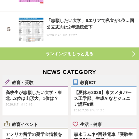
「志願したい大学」6エリアで私立が1位…国
公立志向は2年連続低下
2026.7.28 Tue 17:27
ランキングをもっと見る
NEWS CATEGORY
教育・受験
教育ICT
高校生が志願したい大学・東
【夏休み2026】東大メタバー
北…2位は山形大、1位は？
ス工学部、生成AIなどジュニ
ア講座6選
2026.8.7 Fri 10:15
2026.7.30 Thu 11:15
教育イベント
生活・健康
アメリカ留学の奨学金情報を
森永ラムネ×西鉄電車「受験生