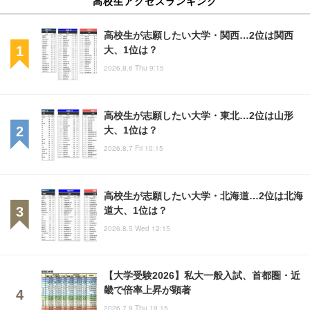
高校生アクセスランキング
高校生が志願したい大学・関西…2位は関西
大、1位は？
2026.8.6 Thu 9:15
高校生が志願したい大学・東北…2位は山形
大、1位は？
2026.8.7 Fri 10:15
高校生が志願したい大学・北海道…2位は北海
道大、1位は？
2026.8.5 Wed 12:15
【大学受験2026】私大一般入試、首都圏・近
畿で倍率上昇が顕著
2026.7.9 Thu 19:15