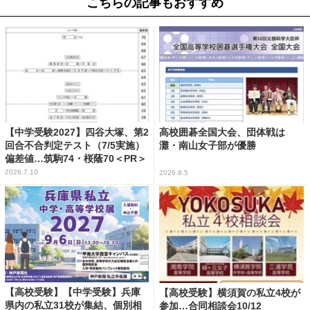
こちらの記事もおすすめ
【中学受験2027】四谷大塚、第2
高校囲碁全国大会、団体戦は
回合不合判定テスト（7/5実施）
灘・南山女子部が優勝
偏差値…筑駒74・桜蔭70＜PR＞
2026.7.10
2026.8.5
【高校受験】【中学受験】兵庫
【高校受験】横須賀の私立4校が
県内の私立31校が集結、個別相
参加…合同相談会10/12