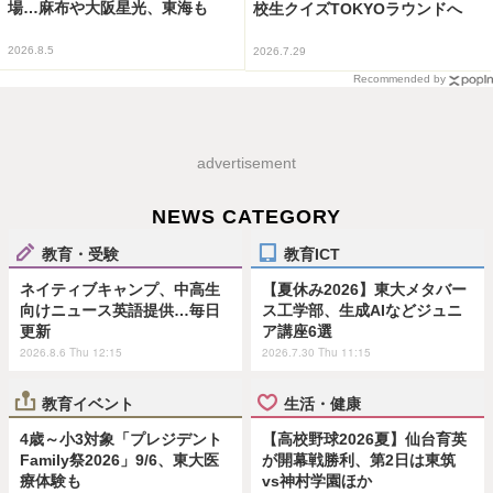
場…麻布や大阪星光、東海も
校生クイズTOKYOラウンドへ
2026.8.5
2026.7.29
Recommended by
advertisement
NEWS CATEGORY
教育・受験
教育ICT
ネイティブキャンプ、中高生
【夏休み2026】東大メタバー
向けニュース英語提供…毎日
ス工学部、生成AIなどジュニ
更新
ア講座6選
2026.8.6 Thu 12:15
2026.7.30 Thu 11:15
教育イベント
生活・健康
4歳～小3対象「プレジデント
【高校野球2026夏】仙台育英
Family祭2026」9/6、東大医
が開幕戦勝利、第2日は東筑
療体験も
vs神村学園ほか