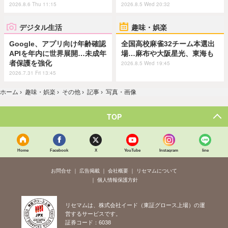
2026.8.6 Thu 11:15
2026.8.5 Wed 20:32
デジタル生活
趣味・娯楽
Google、アプリ向け年齢確認
全国高校麻雀32チーム本選出
APIを年内に世界展開…未成年
場…麻布や大阪星光、東海も
者保護を強化
2026.8.5 Wed 19:45
2026.7.31 Fri 13:45
ホーム
›
趣味・娯楽
›
その他
›
記事
›
写真・画像
TOP
Home
Facebook
X
YouTube
Instagram
line
お問合せ
広告掲載
会社概要
リセマムについて
個人情報保護方針
リセマムは、株式会社イード（東証グロース上場）の運
営するサービスです。
証券コード：6038