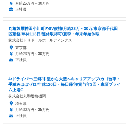
月給25万円～30万円
正社員
丸亀製麺神田小川町のSV候補/月給23万～30万/東京都千代田
区勤務/年休113日/連休取得可/夏季・年末年始休暇
株式会社トリドールホールディングス
東京都
月給23万円～30万円
正社員
4tドライバー/三郷/中型から大型へキャリアアップ/カゴ台車・
手積みほぼゼロ/年休120日・毎日帰宅/賞与年3回・東証プライ
ム上場G
株式会社丸和運輸機関
埼玉県
月給30万円～35万円
正社員