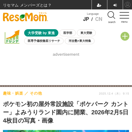
リセマム メンバーズ
Language
JP
/
CN
menu
search
大学受験 by 東進
医学部
東大受験
医専予備校徹底リサーチ
河合塾×東大特集
親子で考える大学選び
高校受験
中学受験
小学校受験
advertisement
共通テスト
夏休み
8月開催学校説明会・相談会
8月開催イベント・WS
全国公立高校 過去問
人気記事
自由研究教材（小学生向け）
自由研究教材（中学生向け）
ランキング
趣味・娯楽
その他
2025.12.4（木） 9:15
ポケモン初の屋外常設施設「ポケパーク カント
ー」よみうりランド園内に開業、2026年2月5日
4枚目の写真・画像