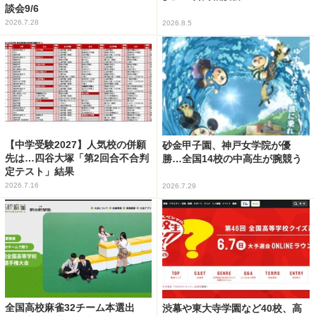
談会9/6
2026.7.28
2026.8.5
【中学受験2027】人気校の併願
砂金甲子園、神戸女学院が優
先は…四谷大塚「第2回合不合判
勝…全国14校の中高生が腕競う
定テスト」結果
2026.7.16
2026.7.29
全国高校麻雀32チーム本選出
渋幕や東大寺学園など40校、高