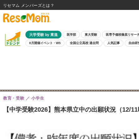
リセマム メンバーズ
大学受験 by 東進
医学部
東大受験
医専予備校徹底リサー
8月開催イベント・WS
全国公立高校 過去問
人気記事
自由研
教育・受験
小学生
【中学受験2026】熊本県立中の出願状況（12/1