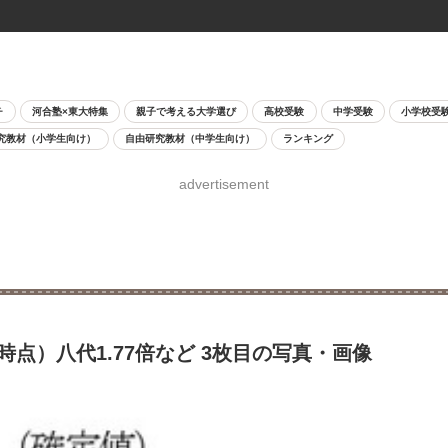
チ
河合塾×東大特集
親子で考える大学選び
高校受験
中学受験
小学校受
究教材（小学生向け）
自由研究教材（中学生向け）
ランキング
advertisement
1時点）八代1.77倍など 3枚目の写真・画像