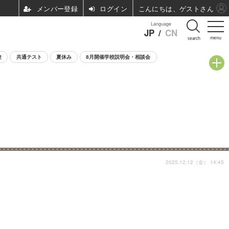
ログイン
こんにちは、ゲストさん
Language
JP
/
CN
menu
search
験
共通テスト
夏休み
8月開催学校説明会・相談会
2025.12.12（金） 14:45