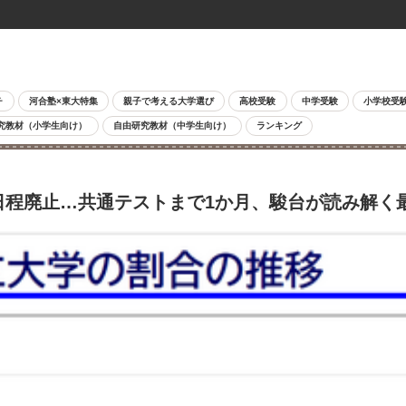
チ
河合塾×東大特集
親子で考える大学選び
高校受験
中学受験
小学校受
究教材（小学生向け）
自由研究教材（中学生向け）
ランキング
日程廃止…共通テストまで1か月、駿台が読み解く最