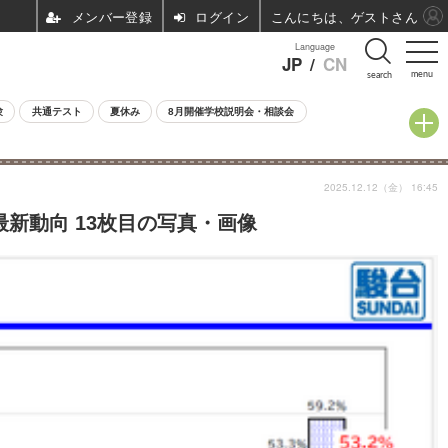
ログイン
こんにちは、ゲストさん
Language
JP
/
CN
menu
search
験
共通テスト
夏休み
8月開催学校説明会・相談会
2025.12.12（金） 16:45
新動向 13枚目の写真・画像