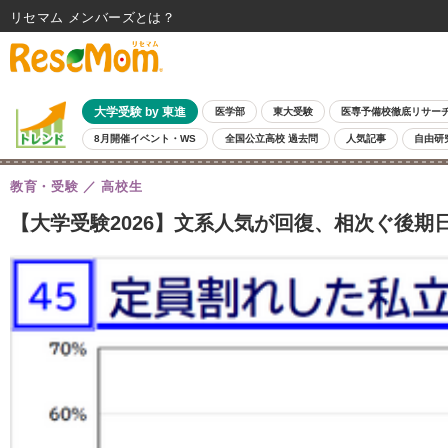
リセマム メンバーズ
大学受験 by 東進
医学部
東大受験
医専予備校徹底リサー
8月開催イベント・WS
全国公立高校 過去問
人気記事
自由研
教育・受験
高校生
【大学受験2026】文系人気が回復、相次ぐ後期