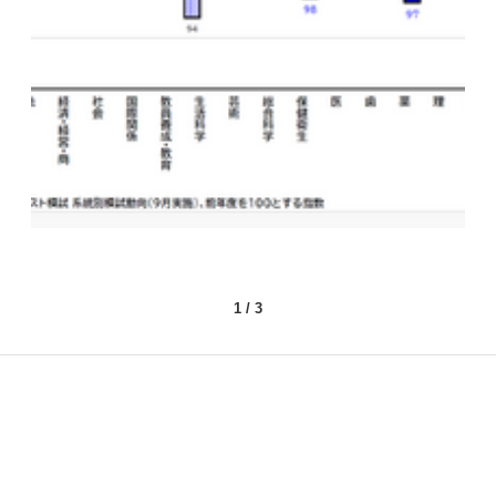
1
/
3