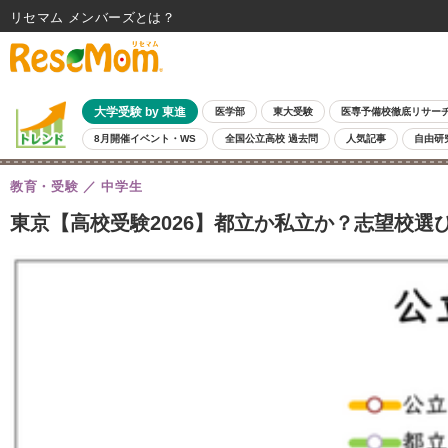
リセマム メンバーズ
大学受験 by 東進
医学部
東大受験
医専予備校徹底リサー
8月開催イベント・WS
全国公立高校 過去問
人気記事
自由研
教育・受験
中学生
東京【高校受験2026】都立か私立か？志望校選び