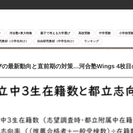
チ
河合塾×東大特集
親子で考える大学選び
高校受験
中学受験
小学校受
究教材（小学生向け）
自由研究教材（中学生向け）
ランキング
の最新動向と直前期の対策…河合塾Wings 4枚