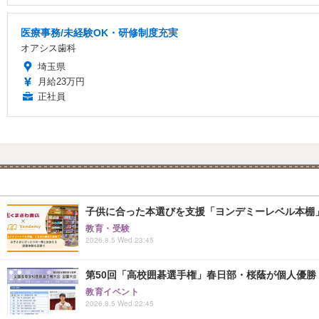
医療事務/未経験OK・研修制度充実
オアシス歯科
埼玉県
月給23万円
正社員
子供に合った本選びを支援「ヨンデミーレベル本棚
教育・受験
2026.8.5 Wed 23:45
第50回「高校囲碁選手権」春日部・桜蔭が個人優勝
教育イベント
2026.8.5 Wed 22:45