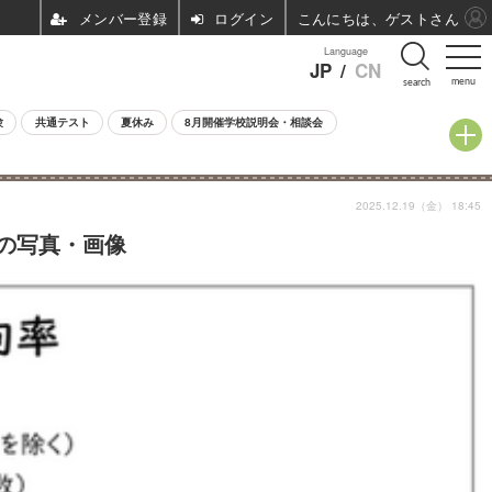
ログイン
こんにちは、ゲストさん
Language
JP
/
CN
menu
search
験
共通テスト
夏休み
8月開催学校説明会・相談会
2025.12.19（金） 18:45
目の写真・画像