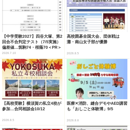
【中学受験2027】四谷大塚、第2
高校囲碁全国大会、団体戦は
回合不合判定テスト（7/5実施）
灘・南山女子部が優勝
偏差値…筑駒74・桜蔭70＜PR＞
2026.7.10
2026.8.5
【高校受験】横須賀の私立4校が
医療✕消防、縫合デモやAED講習
参加…合同相談会10/12
も「おしごと体験博」9/5
2026.8.5
2026.8.6