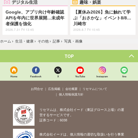
デジタル生活
趣味・娯楽
Google、アプリ向け年齢確認
【夏休み2026】魚に触れて学
APIを年内に世界展開…未成年
ぶ「おさかな」イベント8/8…
者保護を強化
川崎市
2026.7.31 Fri 13:45
2026.8.7 Fri 10:45
ホーム
›
生活・健康
›
その他
›
記事
›
写真・画像
TOP
Home
Facebook
X
YouTube
Instagram
line
お問合せ
広告掲載
会社概要
リセマムについて
個人情報保護方針
リセマムは、株式会社イード（東証グロース上場）の運
営するサービスです。
証券コード：6038
株式会社イードは、個人情報の適切な取扱いを行う事業