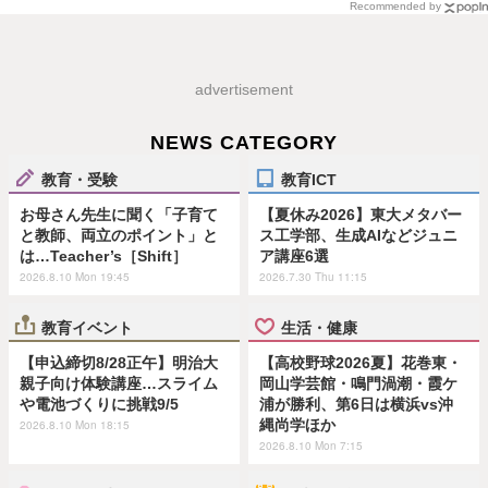
Recommended by
advertisement
NEWS CATEGORY
教育・受験
教育ICT
お母さん先生に聞く「子育て
【夏休み2026】東大メタバー
と教師、両立のポイント」と
ス工学部、生成AIなどジュニ
は…Teacher’s［Shift］
ア講座6選
2026.8.10 Mon 19:45
2026.7.30 Thu 11:15
教育イベント
生活・健康
【申込締切8/28正午】明治大
【高校野球2026夏】花巻東・
親子向け体験講座…スライム
岡山学芸館・鳴門渦潮・霞ケ
や電池づくりに挑戦9/5
浦が勝利、第6日は横浜vs沖
縄尚学ほか
2026.8.10 Mon 18:15
2026.8.10 Mon 7:15