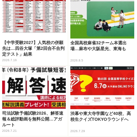
【中学受験2027】人気校の併願
全国高校麻雀32チーム本選出
先は…四谷大塚「第2回合不合判
場…麻布や大阪星光、東海も
定テスト」結果
2026.7.16
2026.8.5
司法試験予備試験2026、解答速
渋幕や東大寺学園など40校、高
報＆総評動画を無料公開…アガ
校生クイズTOKYOラウンドへ
ルート
2026.7.21
2026.7.29