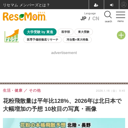
リセマム メンバーズ
Language
JP
/
CN
menu
search
大学受験 by 東進
医学部
東大受験
医専予備校徹底リサーチ
河合塾×東大特集
親子で考える大学選び
高校受験
中学受験
小学校受験
advertisement
共通テスト
夏休み
8月開催学校説明会・相談会
8月開催イベント・WS
全国公立高校 過去問
人気記事
自由研究教材（小学生向け）
自由研究教材（中学生向け）
ランキング
生活・健康
その他
2026.1.16（金） 9:45
花粉飛散量は平年比128%、2026年は北日本で
大幅増加の予想 10枚目の写真・画像