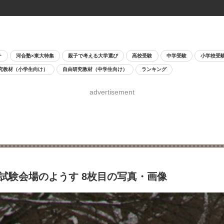
チ
河合塾×東大特集
親子で考える大学選び
高校受験
中学受験
小学校受
究教材（小学生向け）
自由研究教材（中学生向け）
ランキング
advertisement
学試験会場のようす 8枚目の写真・画像