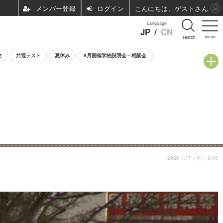
ログイン
こんにちは、ゲストさん
Language
JP
/
CN
menu
search
験
共通テスト
夏休み
8月開催学校説明会・相談会
2026.1.17（土） 9:45