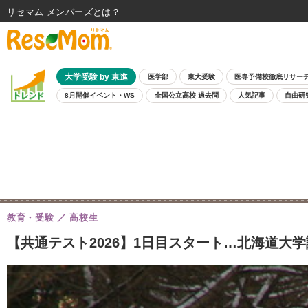
リセマム メンバーズ
大学受験 by 東進
医学部
東大受験
医専予備校徹底リサー
8月開催イベント・WS
全国公立高校 過去問
人気記事
自由研
教育・受験
高校生
【共通テスト2026】1日目スタート…北海道大