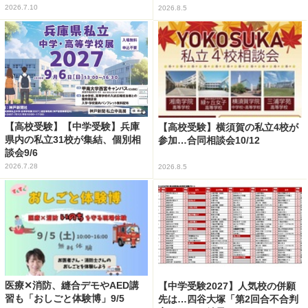
2026.7.10
2026.8.5
【高校受験】【中学受験】兵庫
【高校受験】横須賀の私立4校が
県内の私立31校が集結、個別相
参加…合同相談会10/12
談会9/6
2026.7.28
2026.8.5
医療✕消防、縫合デモやAED講
【中学受験2027】人気校の併願
習も「おしごと体験博」9/5
先は…四谷大塚「第2回合不合判