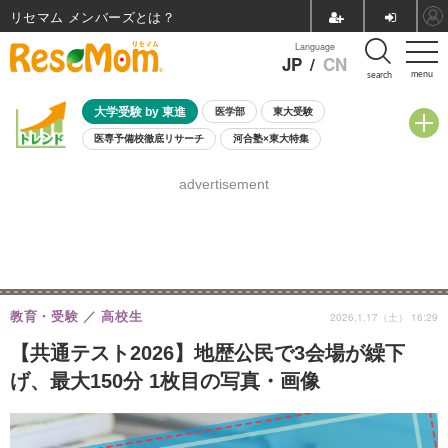
リセマム メンバーズ
Language
JP
/
CN
menu
search
大学受験 by 東進
医学部
東大受験
医専予備校徹底リサーチ
河合塾×東大特集
親子で考える大学選び
高校受験
中学受験
小学校受験
advertisement
共通テスト
夏休み
8月開催学校説明会・相談会
8月開催イベント・WS
全国公立高校 過去問
人気記事
自由研究教材（小学生向け）
自由研究教材（中学生向け）
ランキング
教育・受験
高校生
2026.1.17（土） 16:29
【共通テスト2026】地歴公民で3会場が繰下
げ、最大150分 1枚目の写真・画像