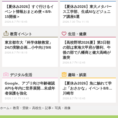
【夏休み2026】すぐ行けるイ
【夏休み2026】東大メタバー
ベント情報おまとめ便＜8/9-
ス工学部、生成AIなどジュニ
15開催＞
ア講座6選
2026.8.7 Fri 19:45
2026.7.30 Thu 11:15
教育イベント
生活・健康
東京都市大「科学体験教室」
【高校野球2026夏】第3日朝
24の実験企画…小中向け9/6
の部は東海大甲府が勝利、午
後の部で八幡商と健大高崎が
2026.8.7 Fri 18:15
激突
2026.8.7 Fri 12:45
デジタル生活
趣味・娯楽
Google、アプリ向け年齢確認
【夏休み2026】魚に触れて学
APIを年内に世界展開…未成年
ぶ「おさかな」イベント8/8…
者保護を強化
川崎市
2026.7.31 Fri 13:45
2026.8.7 Fri 10:45
ホーム
›
教育・受験
›
高校生
›
記事
›
写真・画像