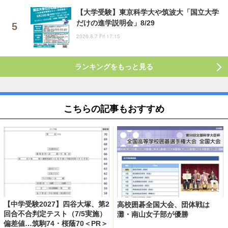
【大学受験】東京科学大や筑波大「国立大学
だけの進学説明会」8/29
2026.8.7 Fri 17:15
ランキングをもっと見る
こちらの記事もおすすめ
【中学受験2027】四谷大塚、第2
高校囲碁全国大会、団体戦は
回合不合判定テスト（7/5実施）
灘・南山女子部が優勝
偏差値…筑駒74・桜蔭70＜PR＞