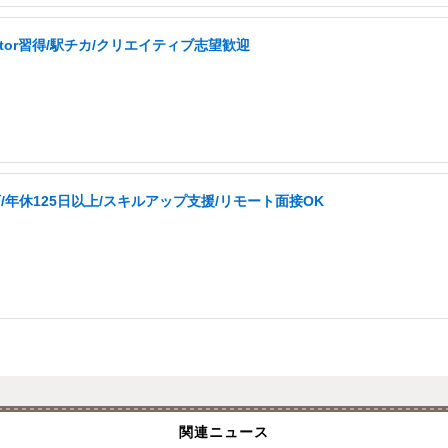
ator習得/駅チカ/クリエイティブ志望歓迎
/年休125日以上/スキルアップ支援/リモート面接OK
関連ニュース