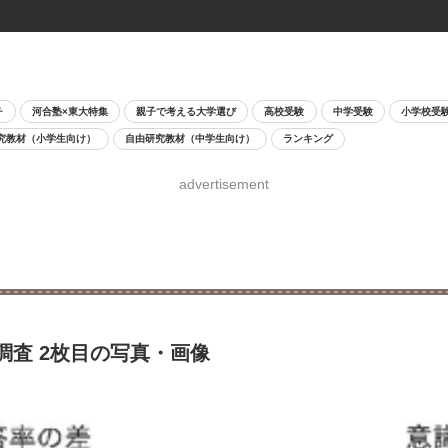
チ
河合塾×東大特集
親子で考える大学選び
高校受験
中学受験
小学校受
究教材（小学生向け）
自由研究教材（中学生向け）
ランキング
advertisement
調査 2枚目の写真・画像