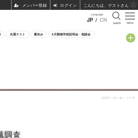
ログイン
こんにちは、ゲストさん
Language
JP
/
CN
menu
search
験
共通テスト
夏休み
8月開催学校説明会・相談会
2026.1.30（金） 11:15