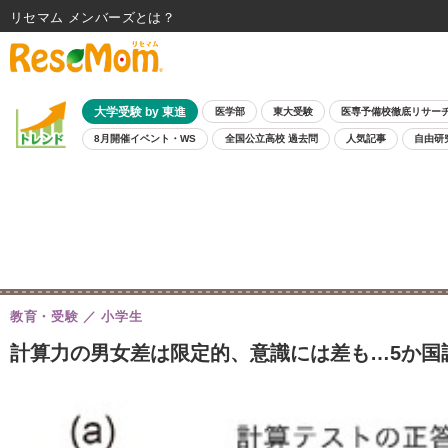
リセマム メンバーズ
大学受験 by 東進
医学部
東大受験
医専予備校徹底リサー
8月開催イベント・WS
全国公立高校 過去問
人気記事
自由研
教育・受験
小学生
計算力の男女差は限定的、意識には差も…5か国