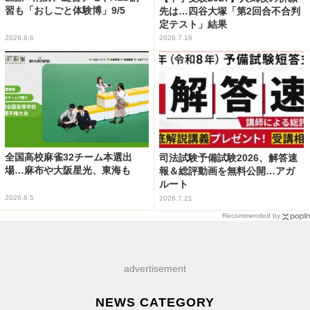
習も「おしごと体験博」9/5
先は…四谷大塚「第2回合不合判
定テスト」結果
2026.8.6
2026.7.16
全国高校麻雀32チーム本選出
司法試験予備試験2026、解答速
場…麻布や大阪星光、東海も
報＆総評動画を無料公開…アガ
ルート
2026.8.5
2026.7.21
Recommended by
advertisement
NEWS CATEGORY