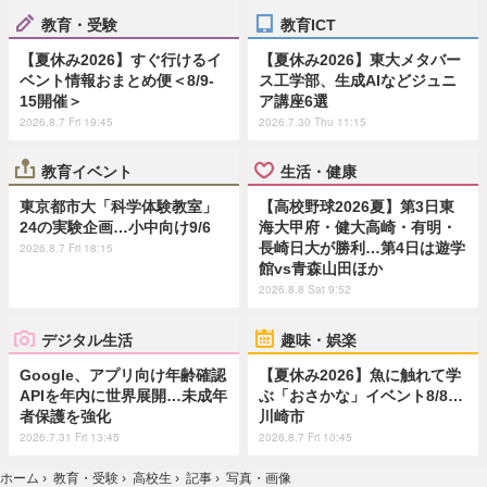
教育・受験
教育ICT
【夏休み2026】すぐ行けるイ
【夏休み2026】東大メタバー
ベント情報おまとめ便＜8/9-
ス工学部、生成AIなどジュニ
15開催＞
ア講座6選
2026.8.7 Fri 19:45
2026.7.30 Thu 11:15
教育イベント
生活・健康
東京都市大「科学体験教室」
【高校野球2026夏】第3日東
24の実験企画…小中向け9/6
海大甲府・健大高崎・有明・
長崎日大が勝利…第4日は遊学
2026.8.7 Fri 18:15
館vs青森山田ほか
2026.8.8 Sat 9:52
デジタル生活
趣味・娯楽
Google、アプリ向け年齢確認
【夏休み2026】魚に触れて学
APIを年内に世界展開…未成年
ぶ「おさかな」イベント8/8…
者保護を強化
川崎市
2026.7.31 Fri 13:45
2026.8.7 Fri 10:45
ホーム
›
教育・受験
›
高校生
›
記事
›
写真・画像