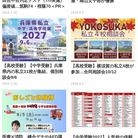
回合不合判定テスト（7/5実施）
灘・南山女子部が優勝
偏差値…筑駒74・桜蔭70＜PR＞
2026.7.10
2026.8.5
【高校受験】【中学受験】兵庫
【高校受験】横須賀の私立4校が
県内の私立31校が集結、個別相
参加…合同相談会10/12
談会9/6
2026.7.28
2026.8.5
医療✕消防、縫合デモやAED講
【中学受験2027】人気校の併願