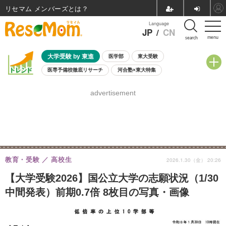
リセマム メンバーズ
Language
JP
/
CN
menu
search
大学受験 by 東進
医学部
東大受験
医専予備校徹底リサーチ
河合塾×東大特集
親子で考える大学選び
高校受験
中学受験
小学校受験
advertisement
共通テスト
夏休み
8月開催学校説明会・相談会
8月開催イベント・WS
全国公立高校 過去問
人気記事
自由研究教材（小学生向け）
自由研究教材（中学生向け）
ランキング
教育・受験
高校生
2026.1.30（金） 20:26
【大学受験2026】国公立大学の志願状況（1/30
中間発表）前期0.7倍 8枚目の写真・画像