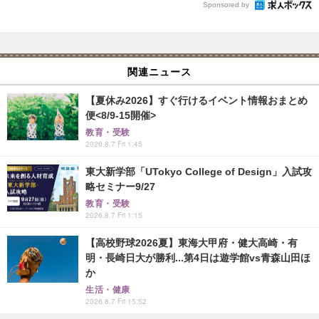
Sponsored by
関連ニュース
【夏休み2026】すぐ行けるイベント情報おまとめ
便<8/9-15開催>
教育・受験
2026.8.7 Fri 1:45
東大新学部「UTokyo College of Design」入試攻
略セミナー9/27
教育・受験
2026.8.7 Fri 1:15
【高校野球2026夏】東海大甲府・健大高崎・有
明・長崎日大が勝利...第4日は遊学館vs青森山田ほ
か
生活・健康
2026.8.7 Fri 15:52