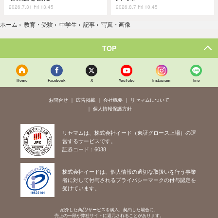
2026.7.31 Fri 13:45
2026.8.7 Fri 10:45
ホーム
›
教育・受験
›
中学生
›
記事
›
写真・画像
TOP
Home
Facebook
X
YouTube
Instagram
line
お問合せ
広告掲載
会社概要
リセマムについて
個人情報保護方針
リセマムは、株式会社イード（東証グロース上場）の運
営するサービスです。
証券コード：6038
株式会社イードは、個人情報の適切な取扱いを行う事業
者に対して付与されるプライバシーマークの付与認定を
受けています。
紹介した商品/サービスを購入、契約した場合に、
売上の一部が弊社サイトに還元されることがあります。