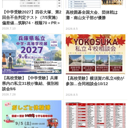
【中学受験2027】四谷大塚、第2
高校囲碁全国大会、団体戦は
回合不合判定テスト（7/5実施）
灘・南山女子部が優勝
偏差値…筑駒74・桜蔭70＜PR＞
2026.7.10
2026.8.5
【高校受験】【中学受験】兵庫
【高校受験】横須賀の私立4校が
県内の私立31校が集結、個別相
参加…合同相談会10/12
談会9/6
2026.7.28
2026.8.5