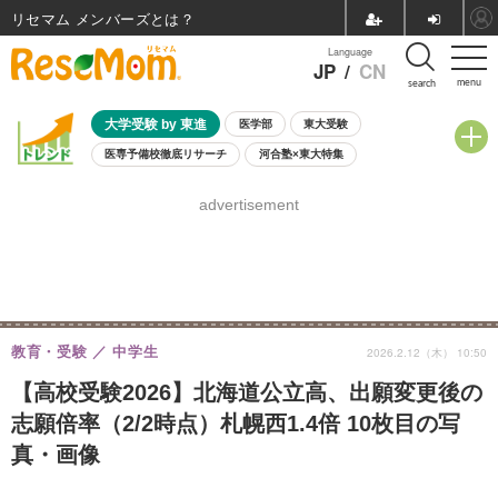
リセマム メンバーズ
Language
JP
/
CN
menu
search
大学受験 by 東進
医学部
東大受験
医専予備校徹底リサーチ
河合塾×東大特集
親子で考える大学選び
高校受験
中学受験
小学校受験
advertisement
共通テスト
夏休み
8月開催学校説明会・相談会
8月開催イベント・WS
全国公立高校 過去問
人気記事
自由研究教材（小学生向け）
自由研究教材（中学生向け）
ランキング
教育・受験
中学生
2026.2.12（木） 10:50
【高校受験2026】北海道公立高、出願変更後の
志願倍率（2/2時点）札幌西1.4倍 10枚目の写
真・画像