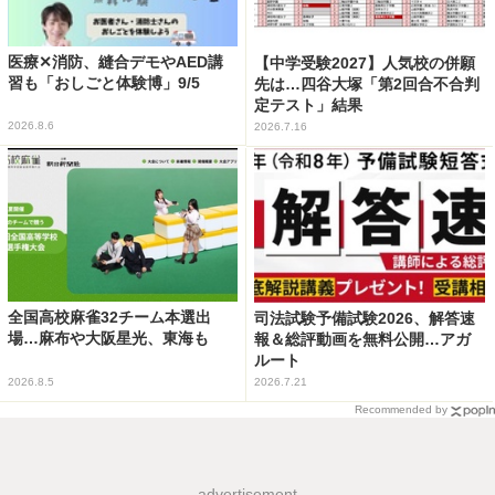
医療✕消防、縫合デモやAED講
【中学受験2027】人気校の併願
習も「おしごと体験博」9/5
先は…四谷大塚「第2回合不合判
定テスト」結果
2026.8.6
2026.7.16
全国高校麻雀32チーム本選出
司法試験予備試験2026、解答速
場…麻布や大阪星光、東海も
報＆総評動画を無料公開…アガ
ルート
2026.8.5
2026.7.21
Recommended by
advertisement