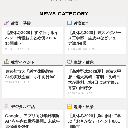
NEWS CATEGORY
教育・受験
教育ICT
【夏休み2026】すぐ行けるイ
【夏休み2026】東大メタバー
ベント情報おまとめ便＜8/9-
ス工学部、生成AIなどジュニ
15開催＞
ア講座6選
2026.8.7 Fri 19:45
2026.7.30 Thu 11:15
教育イベント
生活・健康
東京都市大「科学体験教室」
【高校野球2026夏】東海大甲
24の実験企画…小中向け9/6
府・健大高崎・有明・長崎日
大が勝利…第4日は遊学館vs
2026.8.7 Fri 18:15
青森山田ほか
2026.8.8 Sat 9:52
デジタル生活
趣味・娯楽
Google、アプリ向け年齢確認
【夏休み2026】魚に触れて学
APIを年内に世界展開…未成年
ぶ「おさかな」イベント8/8…
者保護を強化
川崎市