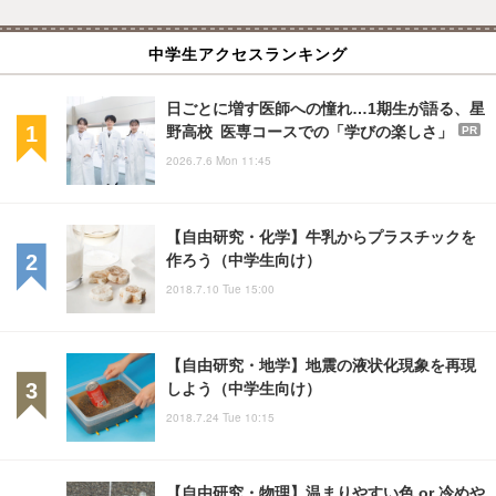
中学生アクセスランキング
日ごとに増す医師への憧れ…1期生が語る、星
野高校 医専コースでの「学びの楽しさ」
PR
2026.7.6 Mon 11:45
【自由研究・化学】牛乳からプラスチックを
作ろう（中学生向け）
2018.7.10 Tue 15:00
【自由研究・地学】地震の液状化現象を再現
しよう（中学生向け）
2018.7.24 Tue 10:15
【自由研究・物理】温まりやすい色 or 冷めや