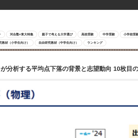
チ
河合塾×東大特集
親子で考える大学選び
高校受験
中学受験
小学校受
究教材（小学生向け）
自由研究教材（中学生向け）
ランキング
が分析する平均点下落の背景と志望動向 10枚目