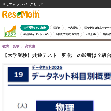
リセマム メンバーズ
大学受験 by 東進
医学部
東大受験
医専予備校徹底リサー
8月開催イベント・WS
全国公立高校 過去問
人気記事
自由研
教育・受験
高校生
【大学受験】共通テスト「難化」の影響は？駿台