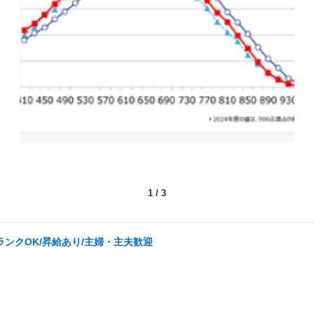
1
/
3
ランクOK/昇給あり/主婦・主夫歓迎