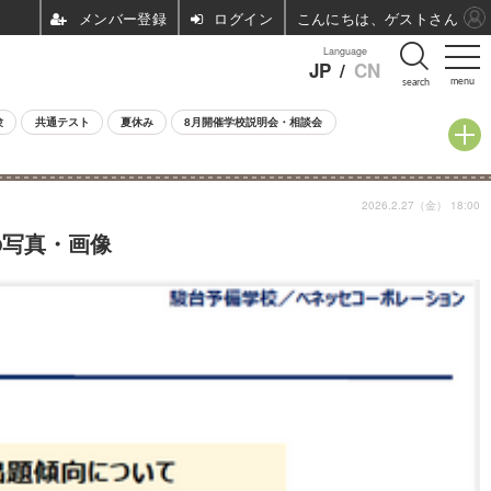
ログイン
こんにちは、ゲストさん
Language
JP
/
CN
menu
search
験
共通テスト
夏休み
8月開催学校説明会・相談会
2026.2.27（金） 18:00
の写真・画像