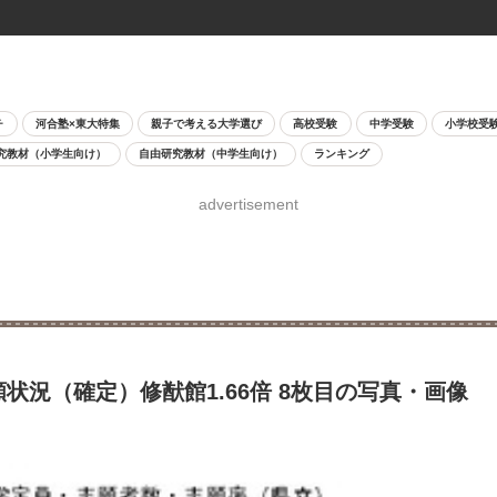
チ
河合塾×東大特集
親子で考える大学選び
高校受験
中学受験
小学校受
究教材（小学生向け）
自由研究教材（中学生向け）
ランキング
advertisement
状況（確定）修猷館1.66倍 8枚目の写真・画像