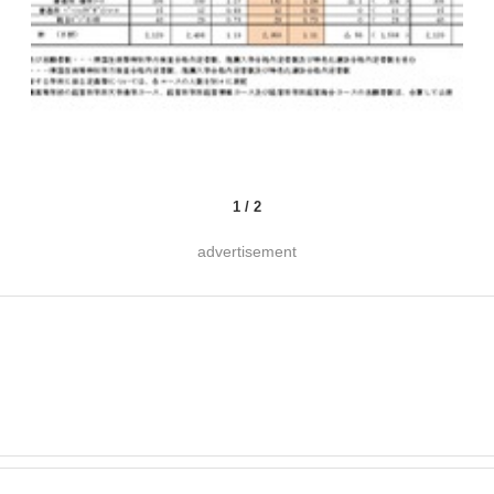
1
/
2
advertisement