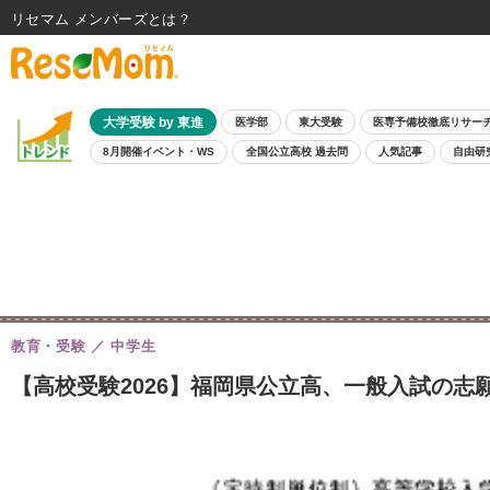
リセマム メンバーズ
大学受験 by 東進
医学部
東大受験
医専予備校徹底リサー
8月開催イベント・WS
全国公立高校 過去問
人気記事
自由研
教育・受験
中学生
【高校受験2026】福岡県公立高、一般入試の志願