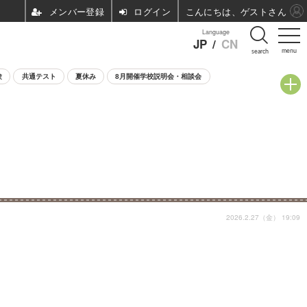
ログイン
こんにちは、ゲストさん
Language
JP
/
CN
menu
search
験
共通テスト
夏休み
8月開催学校説明会・相談会
2026.2.27（金） 19:09