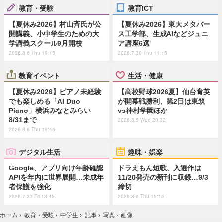
教育・受験
教育ICT
【夏休み2026】村山斉氏が公
【夏休み2026】東大メタバー
開講義、小中学生のための大
ス工学部、生成AIなどジュニ
学講義スクール9月開校
ア講座6選
2026.8.6 Thu 19:15
2026.7.30 Thu 11:15
教育イベント
生活・健康
【夏休み2026】ピアノ未経験
【高校野球2026夏】仙台育英
でも楽しめる「AI Duo
が開幕戦勝利、第2日は東筑
Piano」横浜みなとみらい
vs神村学園ほか
8/31まで
2026.8.5 Wed 20:32
2026.8.6 Thu 19:45
デジタル生活
趣味・娯楽
Google、アプリ向け年齢確認
ドラえもん短歌、入選作は
APIを年内に世界展開…未成年
11/20発売の新刊に収録…9/3
者保護を強化
締切
2026.7.31 Fri 13:45
2026.8.6 Thu 15:15
ホーム
›
教育・受験
›
中学生
›
記事
›
写真・画像