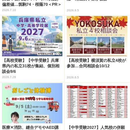
偏差値…筑駒74・桜蔭70＜PR＞
2026.7.10
2026.8.5
【高校受験】【中学受験】兵庫
【高校受験】横須賀の私立4校が
県内の私立31校が集結、個別相
参加…合同相談会10/12
談会9/6
2026.7.28
2026.8.5
医療✕消防、縫合デモやAED講
【中学受験2027】人気校の併願