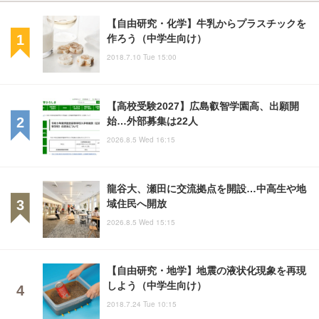
【自由研究・化学】牛乳からプラスチックを
作ろう（中学生向け）
2018.7.10 Tue 15:00
【高校受験2027】広島叡智学園高、出願開
始…外部募集は22人
2026.8.5 Wed 16:15
龍谷大、瀬田に交流拠点を開設…中高生や地
域住民へ開放
2026.8.5 Wed 15:15
【自由研究・地学】地震の液状化現象を再現
しよう（中学生向け）
2018.7.24 Tue 10:15