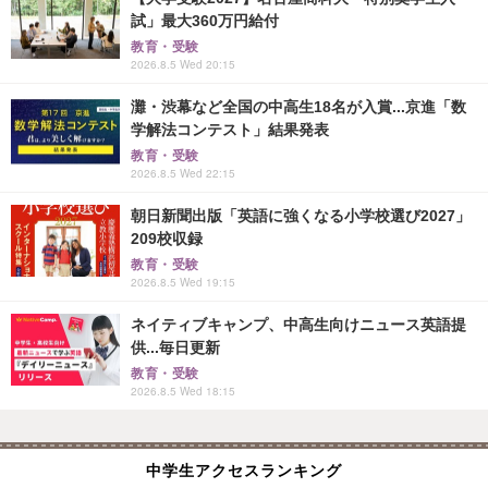
試」最大360万円給付
教育・受験
2026.8.5 Wed 20:15
灘・渋幕など全国の中高生18名が入賞...京進「数
学解法コンテスト」結果発表
教育・受験
2026.8.5 Wed 22:15
朝日新聞出版「英語に強くなる小学校選び2027」
209校収録
教育・受験
2026.8.5 Wed 19:15
ネイティブキャンプ、中高生向けニュース英語提
供...毎日更新
教育・受験
2026.8.5 Wed 18:15
中学生アクセスランキング