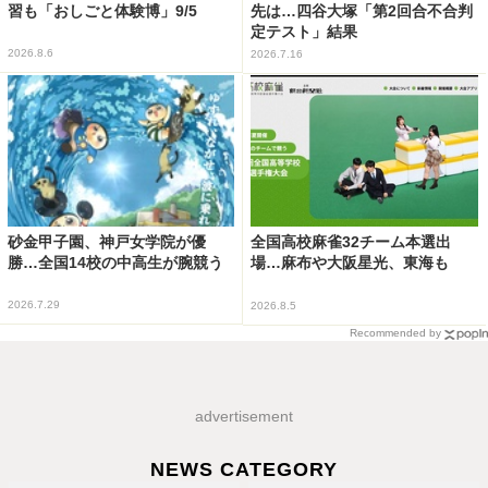
習も「おしごと体験博」9/5
先は…四谷大塚「第2回合不合判
定テスト」結果
2026.8.6
2026.7.16
砂金甲子園、神戸女学院が優
全国高校麻雀32チーム本選出
勝…全国14校の中高生が腕競う
場…麻布や大阪星光、東海も
2026.7.29
2026.8.5
Recommended by
advertisement
NEWS CATEGORY