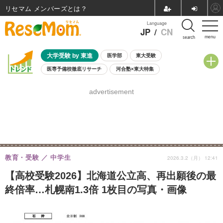
リセマム メンバーズ
Language
JP
/
CN
menu
search
大学受験 by 東進
医学部
東大受験
医専予備校徹底リサーチ
河合塾×東大特集
親子で考える大学選び
高校受験
中学受験
小学校受験
advertisement
共通テスト
夏休み
8月開催学校説明会・相談会
8月開催イベント・WS
全国公立高校 過去問
人気記事
自由研究教材（小学生向け）
自由研究教材（中学生向け）
ランキング
教育・受験
中学生
2026.3.2（月） 12:41
【高校受験2026】北海道公立高、再出願後の最
終倍率…札幌南1.3倍 1枚目の写真・画像