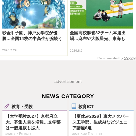
砂金甲子園、神戸女学院が優
全国高校麻雀32チーム本選出
勝…全国14校の中高生が腕競う
場…麻布や大阪星光、東海も
2026.7.29
2026.8.5
Recommended by
advertisement
NEWS CATEGORY
教育・受験
教育ICT
【大学受験2027】京都府立
【夏休み2026】東大メタバー
大、募集人員を増員…文学部
ス工学部、生成AIなどジュニ
は一般選抜も拡大
ア講座6選
2026.8.7 Fri 16:15
2026.7.30 Thu 11:15