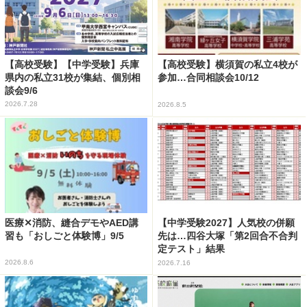
【高校受験】【中学受験】兵庫
【高校受験】横須賀の私立4校が
県内の私立31校が集結、個別相
参加…合同相談会10/12
談会9/6
2026.7.28
2026.8.5
医療✕消防、縫合デモやAED講
【中学受験2027】人気校の併願
習も「おしごと体験博」9/5
先は…四谷大塚「第2回合不合判
定テスト」結果
2026.8.6
2026.7.16