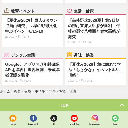
教育イベント
生活・健康
【夏休み2026】巨人Gタウン
【高校野球2026夏】第3日朝
で自由研究、世界の野球文化
の部は東海大甲府が勝利、午
学ぶイベント8/15-16
後の部で八幡商と健大高崎が
激突
2026.8.7 Fri 15:15
2026.8.7 Fri 12:45
デジタル生活
趣味・娯楽
Google、アプリ向け年齢確認
【夏休み2026】魚に触れて学
APIを年内に世界展開…未成年
ぶ「おさかな」イベント8/8…
者保護を強化
川崎市
2026.7.31 Fri 13:45
2026.8.7 Fri 10:45
ホーム
›
教育・受験
›
中学生
›
記事
›
写真・画像
TOP
Home
Facebook
X
YouTube
Instagram
line