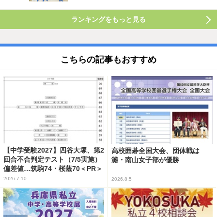
ランキングをもっと見る
こちらの記事もおすすめ
【中学受験2027】四谷大塚、第2
高校囲碁全国大会、団体戦は
回合不合判定テスト（7/5実施）
灘・南山女子部が優勝
偏差値…筑駒74・桜蔭70＜PR＞
2026.7.10
2026.8.5