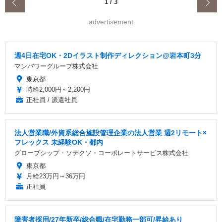
‹
1
/
3
advertisement
週4日在宅OK・2Dイラスト制作ディレクション@岩本町3分
マンパワーグループ株式会社
東京都
時給2,000円～2,200円
正社員 / 派遣社員
法人営業職/外資系総合施設管理企業の法人営業 週2リモート×
フレックス 未経験OK・都内
グローブシップ・ソデクソ・コーポレートサービス株式会社
東京都
月給23万円～36万円
正社員
障害者採用/27年新卒/総合職/在宅勤務一部可/昇給あり