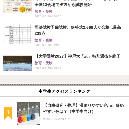
全国13会場で夕方から試験開始
教育・受験
2026.8.6 Thu 20:15
司法試験予備試験、短答式2,668人が合格...最高
239点
教育・受験
2026.8.6 Thu 19:45
【大学受験2027】神戸大「志」特別選抜を終了
教育・受験
2026.8.6 Thu 19:15
中学生アクセスランキング
【自由研究・物理】温まりやすい色 or 冷め
やすい色は？（中学生向け）
2018.7.25 Wed 17:15