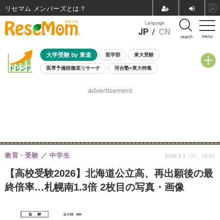
リセマム メンバーズ
Language
JP
/
CN
menu
search
大学受験 by 東進
医学部
東大受験
医専予備校徹底リサーチ
河合塾×東大特集
親子で考える大学選び
高校受験
中学受験
小学校受験
advertisement
共通テスト
夏休み
8月開催学校説明会・相談会
8月開催イベント・WS
全国公立高校 過去問
人気記事
自由研究教材（小学生向け）
自由研究教材（中学生向け）
ランキング
教育・受験
中学生
2026.3.2（月） 12:41
【高校受験2026】北海道公立高、再出願後の最
終倍率…札幌南1.3倍 2枚目の写真・画像