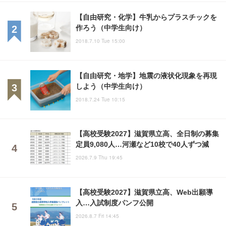
【自由研究・化学】牛乳からプラスチックを
作ろう（中学生向け）
2018.7.10 Tue 15:00
【自由研究・地学】地震の液状化現象を再現
しよう（中学生向け）
2018.7.24 Tue 10:15
【高校受験2027】滋賀県立高、全日制の募集
定員9,080人…河瀬など10校で40人ずつ減
2026.7.9 Thu 19:45
【高校受験2027】滋賀県立高、Web出願導
入…入試制度パンフ公開
2026.8.7 Fri 14:45