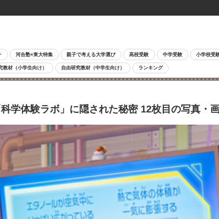
チ
河合塾×東大特集
親子で考える大学選び
高校受験
中学受験
小学校受
究教材（小学生向け）
自由研究教材（中学生向け）
ランキング
科学体験ラボ」に隠された秘密 12枚目の写真・