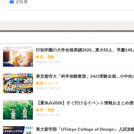
正社員
行知学園の大学合格実績2026...東大55人、早慶149
教育・受験
2026.8.7 Fri 0:45
東京都市大「科学体験教室」24の実験企画...小中向け
教育イベント
2026.8.7 Fri 0:15
【夏休み2026】すぐ行けるイベント情報おまとめ便<8
教育・受験
2026.8.7 Fri 1:45
東大新学部「UTokyo College of Design」入試