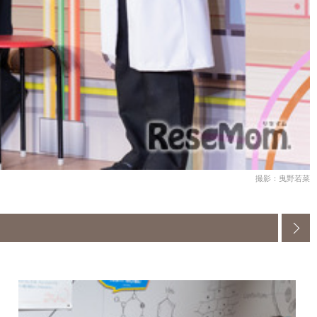
撮影：曳野若菜