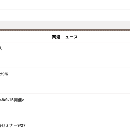
関連ニュース
人
9/6
/9-15開催>
攻略セミナー9/27