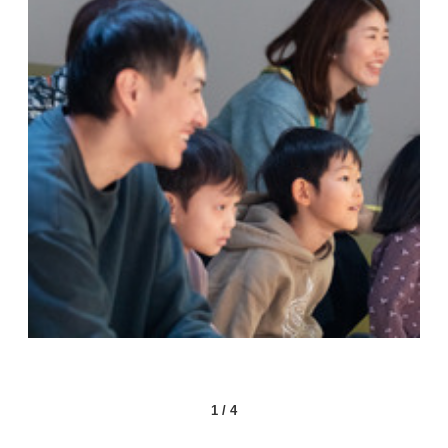
1
/
4