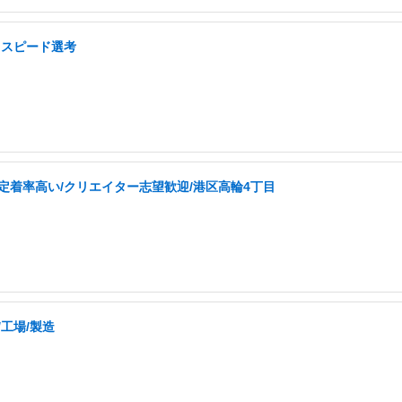
・スピード選考
定着率高い/クリエイター志望歓迎/港区高輪4丁目
/工場/製造