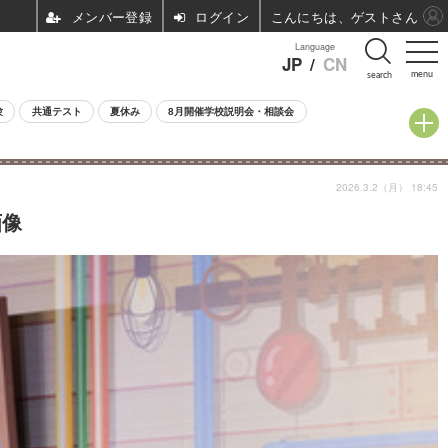
ログイン
こんにちは、ゲストさん
Language
JP
/
CN
menu
search
験
共通テスト
夏休み
8月開催学校説明会・相談会
2026.3.2（月） 18:45
画像