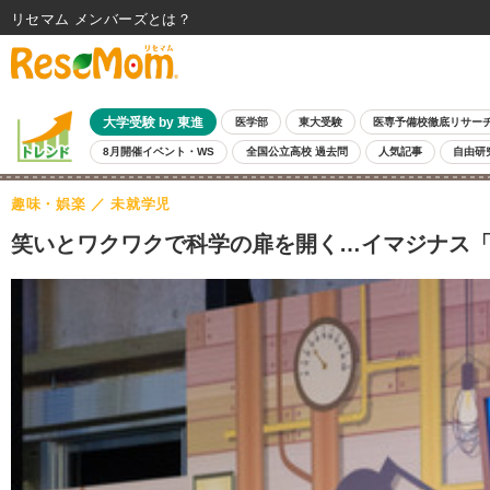
リセマム メンバーズ
大学受験 by 東進
医学部
東大受験
医専予備校徹底リサー
8月開催イベント・WS
全国公立高校 過去問
人気記事
自由研
趣味・娯楽
未就学児
笑いとワクワクで科学の扉を開く…イマジナス「