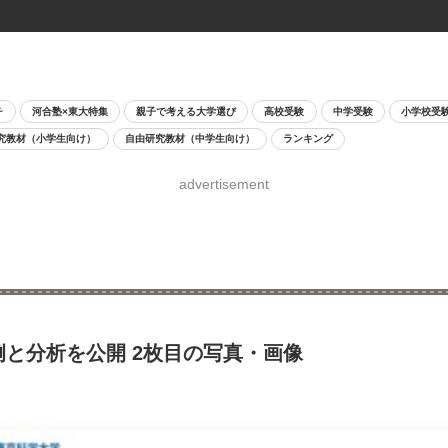
チ
河合塾×東大特集
親子で考える大学選び
高校受験
中学受験
小学校受
究教材（小学生向け）
自由研究教材（中学生向け）
ランキング
advertisement
例と分析を公開 2枚目の写真・画像