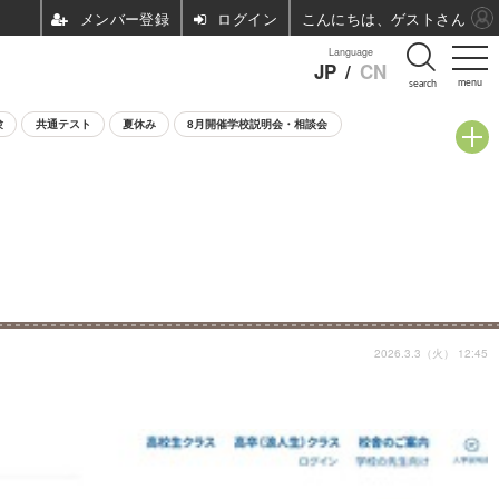
ログイン
こんにちは、ゲストさん
Language
JP
/
CN
menu
search
験
共通テスト
夏休み
8月開催学校説明会・相談会
2026.3.3（火） 12:45