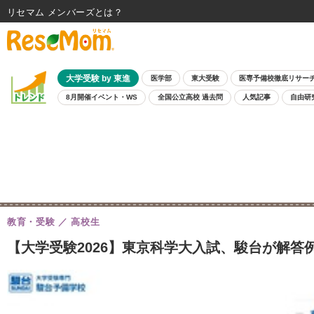
リセマム メンバーズ
大学受験 by 東進
医学部
東大受験
医専予備校徹底リサー
8月開催イベント・WS
全国公立高校 過去問
人気記事
自由研
教育・受験
高校生
【大学受験2026】東京科学大入試、駿台が解答