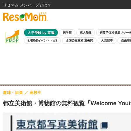
リセマム メンバーズ
大学受験 by 東進
医学部
東大受験
医専予備校徹底リサー
8月開催イベント・WS
全国公立高校 過去問
人気記事
自由研
趣味・娯楽
高校生
都立美術館・博物館の無料観覧「Welcome Yo