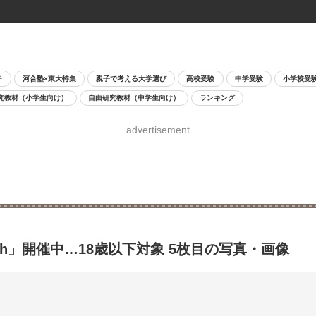
チ
河合塾×東大特集
親子で考える大学選び
高校受験
中学受験
小学校受
究教材（小学生向け）
自由研究教材（中学生向け）
ランキング
advertisement
uth」開催中…18歳以下対象 5枚目の写真・画像