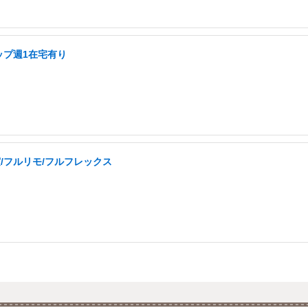
ップ週1在宅有り
実/フルリモ/フルフレックス