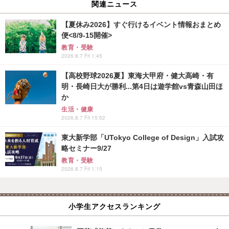
関連ニュース
【夏休み2026】すぐ行けるイベント情報おまとめ
便<8/9-15開催>
教育・受験
2026.8.7 Fri 1:45
【高校野球2026夏】東海大甲府・健大高崎・有
明・長崎日大が勝利...第4日は遊学館vs青森山田ほ
か
生活・健康
2026.8.7 Fri 15:52
東大新学部「UTokyo College of Design」入試攻
略セミナー9/27
教育・受験
2026.8.7 Fri 1:15
小学生アクセスランキング