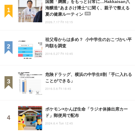
国菌「麹菌」をもっと日常に…Hakkaisan八
海醸造“あまさけ博士”に聞く、親子で整える
夏の健康ルーティン
PR
2026.7.17 Fri 10:15
祖父母からは多め？ 小中学生のおこづかい平
均額を調査
2016.5.27 Fri 10:45
危険ドラッグ、横浜の中学生8割「手に入れる
ことができる」
2016.5.6 Fri 18:45
ポケモン×かんぽ生命「ラジオ体操出席カー
ド」郵便局で配布
2024.6.4 Tue 12:45