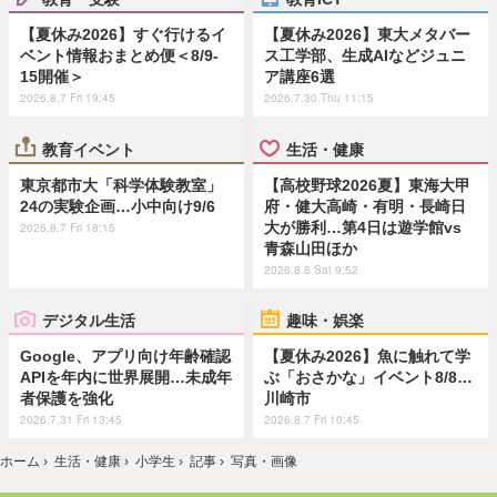
【夏休み2026】すぐ行けるイ
【夏休み2026】東大メタバー
ベント情報おまとめ便＜8/9-
ス工学部、生成AIなどジュニ
15開催＞
ア講座6選
2026.8.7 Fri 19:45
2026.7.30 Thu 11:15
教育イベント
生活・健康
東京都市大「科学体験教室」
【高校野球2026夏】東海大甲
24の実験企画…小中向け9/6
府・健大高崎・有明・長崎日
大が勝利…第4日は遊学館vs
2026.8.7 Fri 18:15
青森山田ほか
2026.8.8 Sat 9:52
デジタル生活
趣味・娯楽
Google、アプリ向け年齢確認
【夏休み2026】魚に触れて学
APIを年内に世界展開…未成年
ぶ「おさかな」イベント8/8…
者保護を強化
川崎市
2026.7.31 Fri 13:45
2026.8.7 Fri 10:45
ホーム
›
生活・健康
›
小学生
›
記事
›
写真・画像