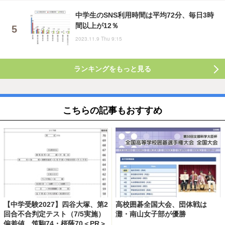
中学生のSNS利用時間は平均72分、毎日3時
間以上が12％
2023.11.9 Thu 9:15
ランキングをもっと見る
こちらの記事もおすすめ
【中学受験2027】四谷大塚、第2
高校囲碁全国大会、団体戦は
回合不合判定テスト（7/5実施）
灘・南山女子部が優勝
偏差値…筑駒74・桜蔭70＜PR＞