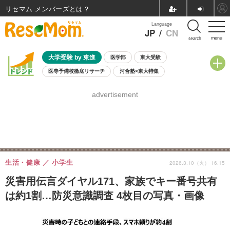
リセマム メンバーズ
Language
JP
/
CN
menu
search
大学受験 by 東進
医学部
東大受験
医専予備校徹底リサーチ
河合塾×東大特集
親子で考える大学選び
高校受験
中学受験
小学校受験
advertisement
共通テスト
夏休み
8月開催学校説明会・相談会
8月開催イベント・WS
全国公立高校 過去問
人気記事
自由研究教材（小学生向け）
自由研究教材（中学生向け）
ランキング
生活・健康
小学生
2026.3.10（火） 16:15
災害用伝言ダイヤル171、家族でキー番号共有
は約1割…防災意識調査 4枚目の写真・画像