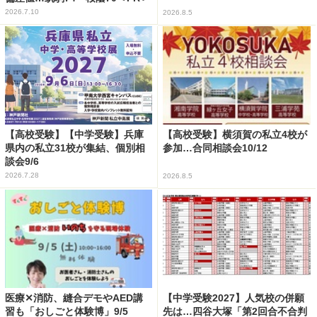
2026.7.10
2026.8.5
【高校受験】【中学受験】兵庫
【高校受験】横須賀の私立4校が
県内の私立31校が集結、個別相
参加…合同相談会10/12
談会9/6
2026.7.28
2026.8.5
医療✕消防、縫合デモやAED講
【中学受験2027】人気校の併願
習も「おしごと体験博」9/5
先は…四谷大塚「第2回合不合判