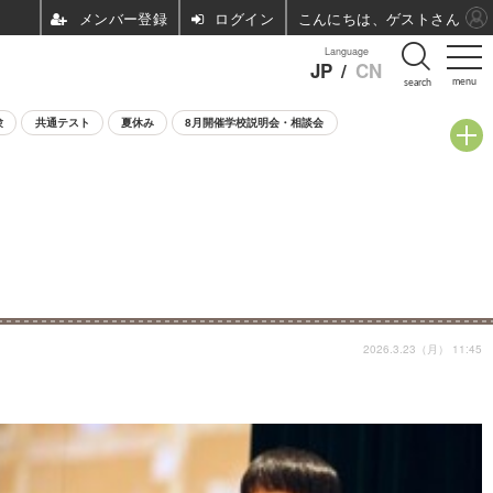
ログイン
こんにちは、ゲストさん
Language
JP
/
CN
menu
search
験
共通テスト
夏休み
8月開催学校説明会・相談会
2026.3.23（月） 11:45