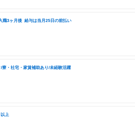
入職3ヶ月後 ️ 給与は当月25日の前払い
/寮・社宅・家賃補助あり/未経験活躍
日以上