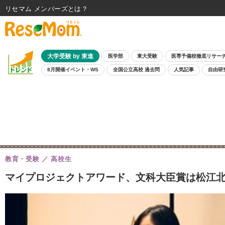
リセマム メンバーズ
大学受験 by 東進
医学部
東大受験
医専予備校徹底リサー
8月開催イベント・WS
全国公立高校 過去問
人気記事
自由研
教育・受験
高校生
マイプロジェクトアワード、文科大臣賞は松江北