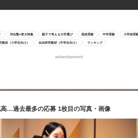
チ
河合塾×東大特集
親子で考える大学選び
高校受験
中学受験
小学校受
究教材（小学生向け）
自由研究教材（中学生向け）
ランキング
advertisement
高…過去最多の応募 1枚目の写真・画像