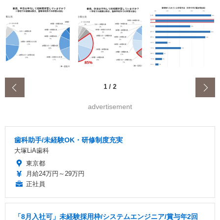
‹
1
/
2
advertisement
歯科助手/未経験OK・研修制度充実
大塚LiA歯科
東京都
月給24万円～29万円
正社員
「8月入社可」未経験採用枠/システムエンジニア/賞与年2回