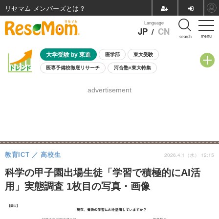
リセマム メンバーズ
Language
JP
/
CN
menu
search
大学受験 by 東進
医学部
東大受験
医専予備校徹底リサーチ
河合塾×東大特集
親子で考える大学選び
高校受験
中学受験
小学校受験
advertisement
共通テスト
夏休み
8月開催学校説明会・相談会
8月開催イベント・WS
全国公立高校 過去問
人気記事
自由研究教材（小学生向け）
自由研究教材（中学生向け）
ランキング
教育ICT
高校生
2026.4.1（水） 12:15
科学の甲子園出場生徒「学習で積極的にAI活
用」実態調査 1枚目の写真・画像