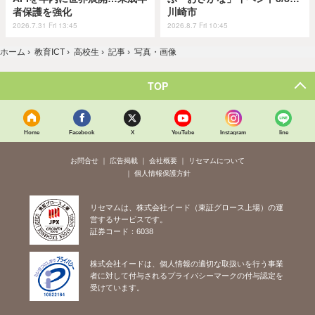
者保護を強化
川崎市
2026.7.31 Fri 13:45
2026.8.7 Fri 10:45
ホーム
›
教育ICT
›
高校生
›
記事
›
写真・画像
TOP
Home
Facebook
X
YouTube
Instagram
line
お問合せ
広告掲載
会社概要
リセマムについて
個人情報保護方針
リセマムは、株式会社イード（東証グロース上場）の運
営するサービスです。
証券コード：6038
株式会社イードは、個人情報の適切な取扱いを行う事業
者に対して付与されるプライバシーマークの付与認定を
受けています。