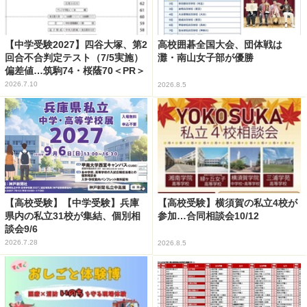
【中学受験2027】四谷大塚、第2
高校囲碁全国大会、団体戦は
回合不合判定テスト（7/5実施）
灘・南山女子部が優勝
偏差値…筑駒74・桜蔭70＜PR＞
2026.7.10
2026.8.5
【高校受験】【中学受験】兵庫
【高校受験】横須賀の私立4校が
県内の私立31校が集結、個別相
参加…合同相談会10/12
談会9/6
2026.7.28
2026.8.5