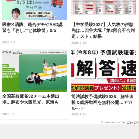
医療✕消防、縫合デモやAED講
【中学受験2027】人気校の併願
習も「おしごと体験博」9/5
先は…四谷大塚「第2回合不合判
定テスト」結果
2026.8.6
2026.7.16
全国高校麻雀32チーム本選出
司法試験予備試験2026、解答速
場…麻布や大阪星光、東海も
報＆総評動画を無料公開…アガ
ルート
2026.8.5
2026.7.21
Recommended by