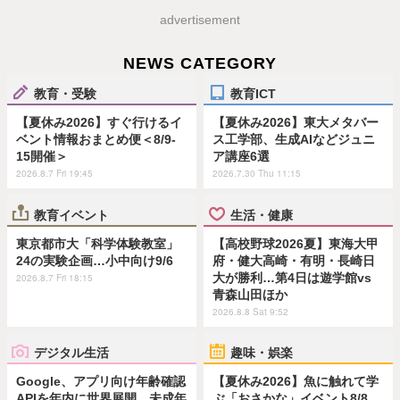
advertisement
NEWS CATEGORY
教育・受験
教育ICT
【夏休み2026】すぐ行けるイ
【夏休み2026】東大メタバー
ベント情報おまとめ便＜8/9-
ス工学部、生成AIなどジュニ
15開催＞
ア講座6選
2026.8.7 Fri 19:45
2026.7.30 Thu 11:15
教育イベント
生活・健康
東京都市大「科学体験教室」
【高校野球2026夏】東海大甲
24の実験企画…小中向け9/6
府・健大高崎・有明・長崎日
大が勝利…第4日は遊学館vs
2026.8.7 Fri 18:15
青森山田ほか
2026.8.8 Sat 9:52
デジタル生活
趣味・娯楽
Google、アプリ向け年齢確認
【夏休み2026】魚に触れて学
APIを年内に世界展開…未成年
ぶ「おさかな」イベント8/8…