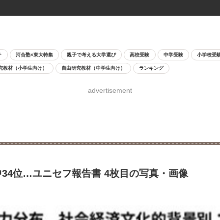
チ
河合塾×東大特集
親子で考える大学選び
高校受験
中学受験
小学校受
究教材（小学生向け）
自由研究教材（中学生向け）
ランキング
advertisement
34位…ユニセフ報告書 4枚目の写真・画像