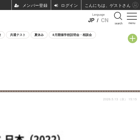
ログイン
こんにちは、ゲストさん
Language
JP
/
CN
menu
search
験
共通テスト
夏休み
8月開催学校説明会・相談会
2026.5.13（水） 15:15