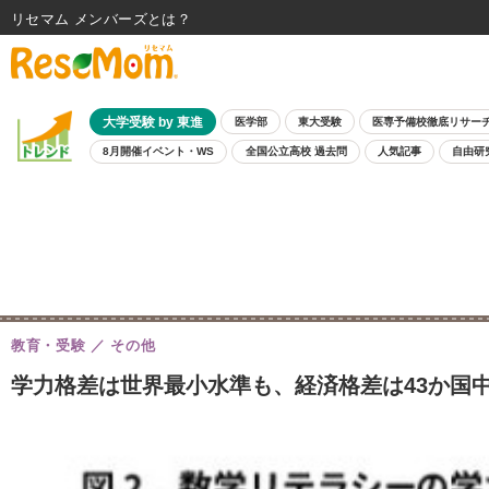
リセマム メンバーズ
大学受験 by 東進
医学部
東大受験
医専予備校徹底リサー
8月開催イベント・WS
全国公立高校 過去問
人気記事
自由研
教育・受験
その他
学力格差は世界最小水準も、経済格差は43か国中