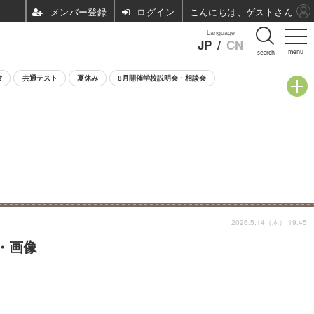
ログイン
こんにちは、ゲストさん
Language
JP
/
CN
menu
search
験
共通テスト
夏休み
8月開催学校説明会・相談会
2026.5.14（木） 19:45
・画像