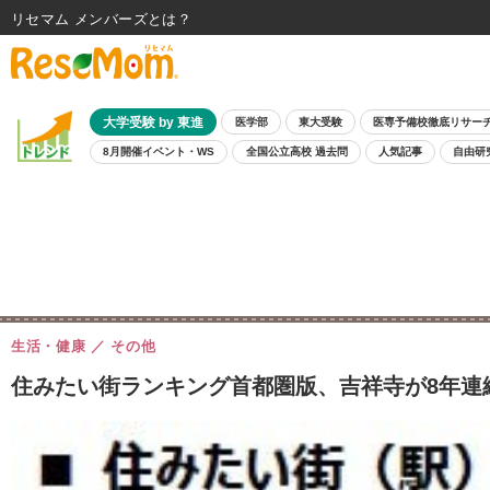
リセマム メンバーズ
大学受験 by 東進
医学部
東大受験
医専予備校徹底リサー
8月開催イベント・WS
全国公立高校 過去問
人気記事
自由研
生活・健康
その他
住みたい街ランキング首都圏版、吉祥寺が8年連