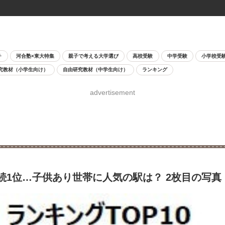
チ
河合塾×東大特集
親子で考える大学選び
高校受験
中学受験
小学校受
究教材（小学生向け）
自由研究教材（中学生向け）
ランキング
advertisement
続1位…子供あり世帯に人気の駅は？ 2枚目の写真