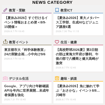
NEWS CATEGORY
教育・受験
教育ICT
【夏休み2026】すぐ行けるイ
【夏休み2026】東大メタバー
ベント情報おまとめ便＜8/9-
ス工学部、生成AIなどジュニ
15開催＞
ア講座6選
2026.8.7 Fri 19:45
2026.7.30 Thu 11:15
教育イベント
生活・健康
東京都市大「科学体験教室」
【高校野球2026夏】第3日朝
24の実験企画…小中向け9/6
の部は東海大甲府が勝利、午
後の部で八幡商と健大高崎が
2026.8.7 Fri 18:15
激突
2026.8.7 Fri 12:45
デジタル生活
趣味・娯楽
Google、アプリ向け年齢確認
【夏休み2026】魚に触れて学
APIを年内に世界展開…未成年
ぶ「おさかな」イベント8/8…
者保護を強化
川崎市
2026.7.31 Fri 13:45
2026.8.7 Fri 10:45