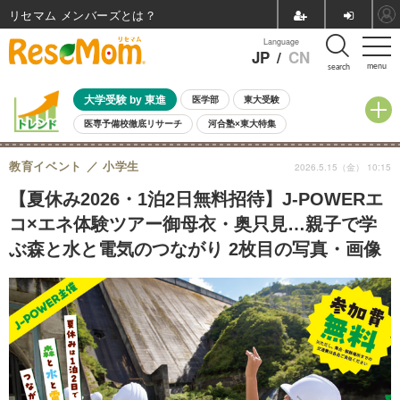
リセマム メンバーズ
Language
JP
/
CN
menu
search
大学受験 by 東進
医学部
東大受験
医専予備校徹底リサーチ
河合塾×東大特集
親子で考える大学選び
高校受験
中学受験
小学校受験
教育イベント
小学生
2026.5.15（金） 10:15
共通テスト
夏休み
8月開催学校説明会・相談会
8月開催イベント・WS
全国公立高校 過去問
人気記事
【夏休み2026・1泊2日無料招待】J-POWERエ
自由研究教材（小学生向け）
自由研究教材（中学生向け）
ランキング
コ×エネ体験ツアー御母衣・奥只見…親子で学
ぶ森と水と電気のつながり 2枚目の写真・画像