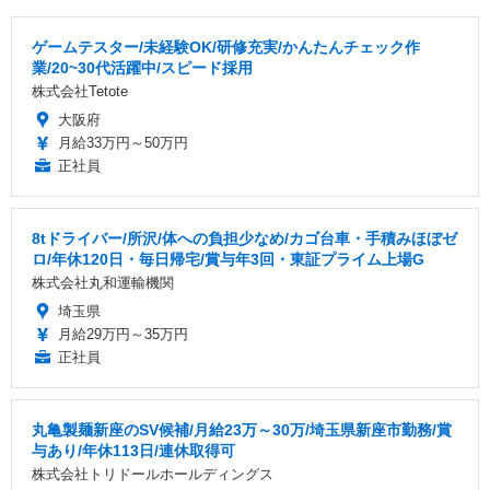
ゲームテスター/未経験OK/研修充実/かんたんチェック作
業/20~30代活躍中/スピード採用
株式会社Tetote
大阪府
月給33万円～50万円
正社員
8tドライバー/所沢/体への負担少なめ/カゴ台車・手積みほぼゼ
ロ/年休120日・毎日帰宅/賞与年3回・東証プライム上場G
株式会社丸和運輸機関
埼玉県
月給29万円～35万円
正社員
丸亀製麺新座のSV候補/月給23万～30万/埼玉県新座市勤務/賞
与あり/年休113日/連休取得可
株式会社トリドールホールディングス