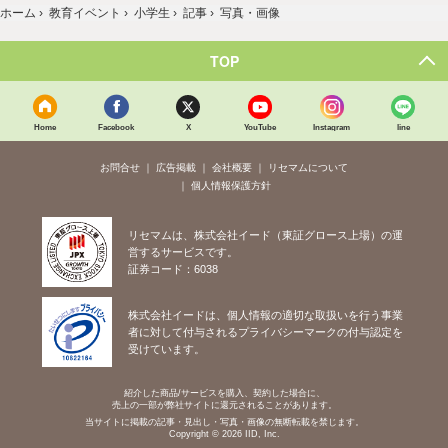
ホーム
›
教育イベント
›
小学生
›
記事
›
写真・画像
TOP
Home
Facebook
X
YouTube
Instagram
line
お問合せ
広告掲載
会社概要
リセマムについて
個人情報保護方針
リセマムは、株式会社イード（東証グロース上場）の運
営するサービスです。
証券コード：6038
株式会社イードは、個人情報の適切な取扱いを行う事業
者に対して付与されるプライバシーマークの付与認定を
受けています。
紹介した商品/サービスを購入、契約した場合に、
売上の一部が弊社サイトに還元されることがあります。
当サイトに掲載の記事・見出し・写真・画像の無断転載を禁じます。
Copyright © 2026 IID, Inc.