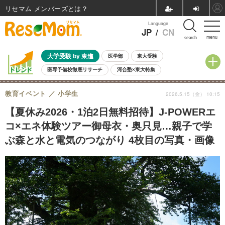
リセマム メンバーズ
Language
JP
/
CN
menu
search
大学受験 by 東進
医学部
東大受験
医専予備校徹底リサーチ
河合塾×東大特集
親子で考える大学選び
高校受験
中学受験
小学校受験
教育イベント
小学生
2026.5.15（金） 10:15
共通テスト
夏休み
8月開催学校説明会・相談会
8月開催イベント・WS
全国公立高校 過去問
人気記事
【夏休み2026・1泊2日無料招待】J-POWERエ
自由研究教材（小学生向け）
自由研究教材（中学生向け）
ランキング
コ×エネ体験ツアー御母衣・奥只見…親子で学
ぶ森と水と電気のつながり 4枚目の写真・画像