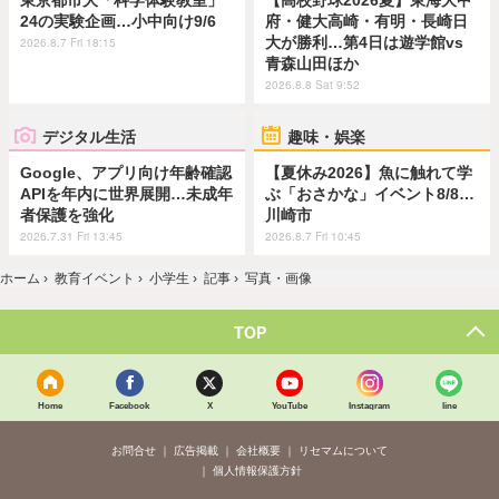
東京都市大「科学体験教室」
【高校野球2026夏】東海大甲
24の実験企画…小中向け9/6
府・健大高崎・有明・長崎日
大が勝利…第4日は遊学館vs
2026.8.7 Fri 18:15
青森山田ほか
2026.8.8 Sat 9:52
デジタル生活
趣味・娯楽
Google、アプリ向け年齢確認
【夏休み2026】魚に触れて学
APIを年内に世界展開…未成年
ぶ「おさかな」イベント8/8…
者保護を強化
川崎市
2026.7.31 Fri 13:45
2026.8.7 Fri 10:45
ホーム
›
教育イベント
›
小学生
›
記事
›
写真・画像
TOP
Home
Facebook
X
YouTube
Instagram
line
お問合せ
広告掲載
会社概要
リセマムについて
個人情報保護方針