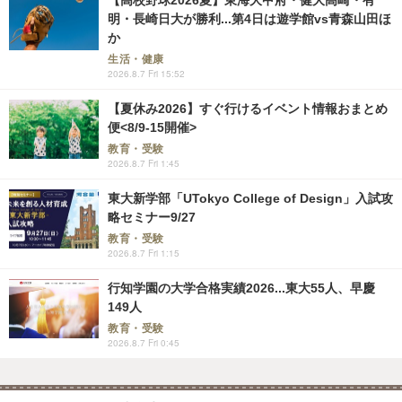
明・長崎日大が勝利...第4日は遊学館vs青森山田ほ
か
生活・健康
2026.8.7 Fri 15:52
【夏休み2026】すぐ行けるイベント情報おまとめ
便<8/9-15開催>
教育・受験
2026.8.7 Fri 1:45
東大新学部「UTokyo College of Design」入試攻
略セミナー9/27
教育・受験
2026.8.7 Fri 1:15
行知学園の大学合格実績2026...東大55人、早慶
149人
教育・受験
2026.8.7 Fri 0:45