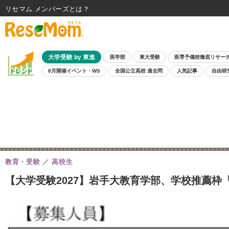
リセマム メンバーズ
大学受験 by 東進
医学部
東大受験
医専予備校徹底リサー
8月開催イベント・WS
全国公立高校 過去問
人気記事
自由研
教育・受験
高校生
【大学受験2027】岩手大教育学部、学校推薦枠