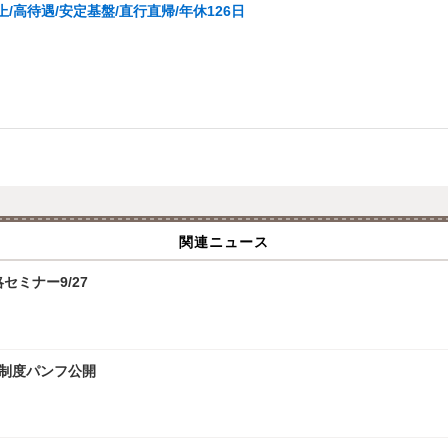
高待遇/安定基盤/直行直帰/年休126日
関連ニュース
攻略セミナー9/27
試制度パンフ公開