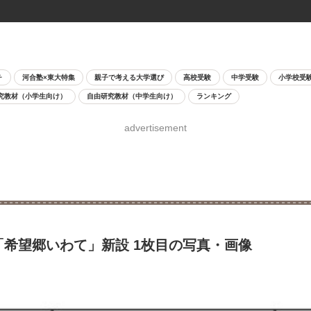
チ
河合塾×東大特集
親子で考える大学選び
高校受験
中学受験
小学校受
究教材（小学生向け）
自由研究教材（中学生向け）
ランキング
advertisement
「希望郷いわて」新設 1枚目の写真・画像