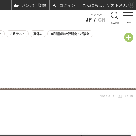
ログイン
こんにちは、ゲストさん
Language
JP
/
CN
menu
search
験
共通テスト
夏休み
8月開催学校説明会・相談会
2026.5.15（金） 12:15