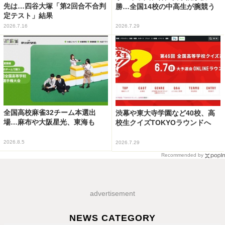
先は…四谷大塚「第2回合不合判
勝…全国14校の中高生が腕競う
定テスト」結果
2026.7.16
2026.7.29
全国高校麻雀32チーム本選出
渋幕や東大寺学園など40校、高
場…麻布や大阪星光、東海も
校生クイズTOKYOラウンドへ
2026.8.5
2026.7.29
Recommended by
advertisement
NEWS CATEGORY