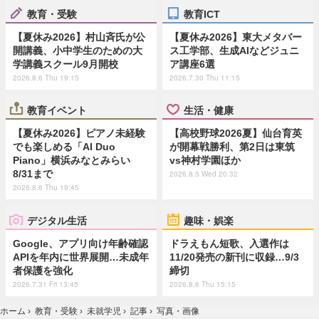
教育・受験
教育ICT
【夏休み2026】村山斉氏が公
【夏休み2026】東大メタバー
開講義、小中学生のための大
ス工学部、生成AIなどジュニ
学講義スクール9月開校
ア講座6選
2026.8.6 Thu 19:15
2026.7.30 Thu 11:15
教育イベント
生活・健康
【夏休み2026】ピアノ未経験
【高校野球2026夏】仙台育英
でも楽しめる「AI Duo
が開幕戦勝利、第2日は東筑
Piano」横浜みなとみらい
vs神村学園ほか
8/31まで
2026.8.5 Wed 20:32
2026.8.6 Thu 19:45
デジタル生活
趣味・娯楽
Google、アプリ向け年齢確認
ドラえもん短歌、入選作は
APIを年内に世界展開…未成年
11/20発売の新刊に収録…9/3
者保護を強化
締切
2026.7.31 Fri 13:45
2026.8.6 Thu 15:15
ホーム
›
教育・受験
›
未就学児
›
記事
›
写真・画像