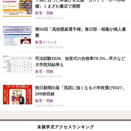
子供に合った本選びを支援「ヨンデミーレベル本
棚」くまざわ書店で展開
教育・受験
2026.8.5 Wed 23:45
第50回「高校囲碁選手権」春日部・桜蔭が個人優
勝
教育イベント
2026.8.5 Wed 22:45
司法試験2026、短答式の合格率79.3%...早大など
大学院別結果も
教育・受験
2026.8.6 Thu 0:45
朝日新聞出版「英語に強くなる小学校選び2027」
209校収録
教育・受験
2026.8.5 Wed 19:15
未就学児アクセスランキング