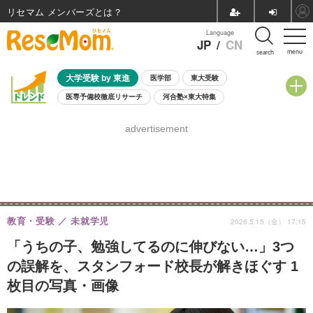
リセマム メンバーズ
Language
JP
/
CN
menu
search
大学受験 by 東進
医学部
東大受験
医専予備校徹底リサーチ
河合塾×東大特集
親子で考える大学選び
高校受験
中学受験
小学校受験
advertisement
共通テスト
夏休み
8月開催学校説明会・相談会
8月開催イベント・WS
全国公立高校 過去問
人気記事
自由研究教材（小学生向け）
自由研究教材（中学生向け）
ランキング
教育・受験
未就学児
2026.5.15（金） 17:15
「うちの子、勉強してるのに伸びない…」3つ
の誤解を、スタンフォード校長が解きほぐす 1
枚目の写真・画像