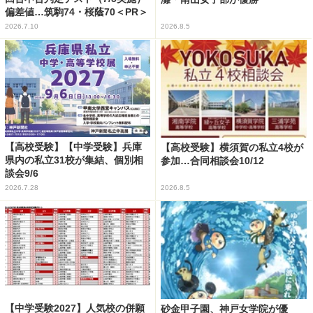
偏差値…筑駒74・桜蔭70＜PR＞
2026.7.10
2026.8.5
【高校受験】【中学受験】兵庫
【高校受験】横須賀の私立4校が
県内の私立31校が集結、個別相
参加…合同相談会10/12
談会9/6
2026.7.28
2026.8.5
【中学受験2027】人気校の併願
砂金甲子園、神戸女学院が優