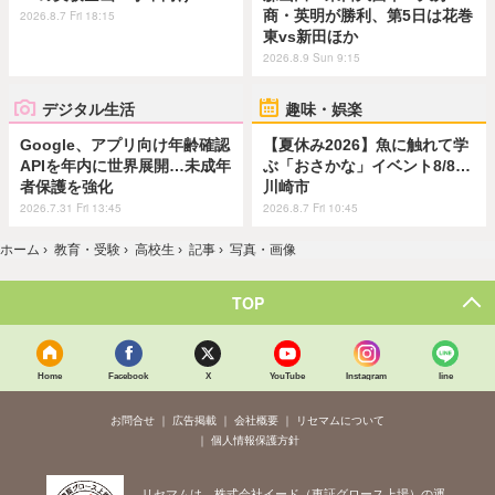
商・英明が勝利、第5日は花巻
2026.8.7 Fri 18:15
東vs新田ほか
2026.8.9 Sun 9:15
デジタル生活
趣味・娯楽
Google、アプリ向け年齢確認
【夏休み2026】魚に触れて学
APIを年内に世界展開…未成年
ぶ「おさかな」イベント8/8…
者保護を強化
川崎市
2026.7.31 Fri 13:45
2026.8.7 Fri 10:45
ホーム
›
教育・受験
›
高校生
›
記事
›
写真・画像
TOP
Home
Facebook
X
YouTube
Instagram
line
お問合せ
広告掲載
会社概要
リセマムについて
個人情報保護方針
リセマムは、株式会社イード（東証グロース上場）の運