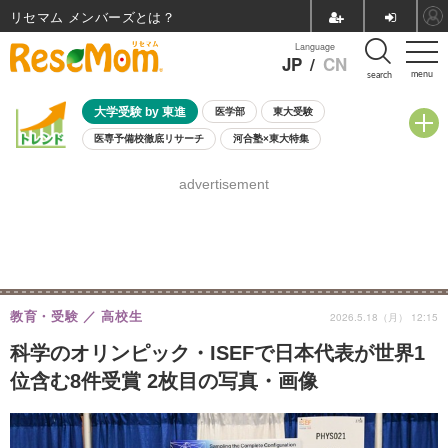
リセマム メンバーズ
Language
JP
/
CN
menu
search
大学受験 by 東進
医学部
東大受験
医専予備校徹底リサーチ
河合塾×東大特集
親子で考える大学選び
高校受験
中学受験
小学校受験
advertisement
共通テスト
夏休み
8月開催学校説明会・相談会
8月開催イベント・WS
全国公立高校 過去問
人気記事
自由研究教材（小学生向け）
自由研究教材（中学生向け）
ランキング
教育・受験
高校生
2026.5.18（月） 12:15
科学のオリンピック・ISEFで日本代表が世界1
位含む8件受賞 2枚目の写真・画像