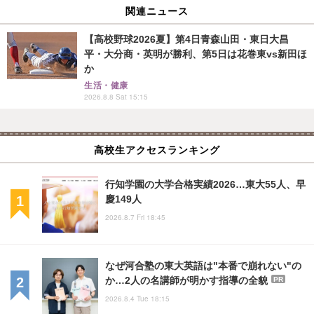
関連ニュース
【高校野球2026夏】第4日青森山田・東日大昌
平・大分商・英明が勝利、第5日は花巻東vs新田ほ
か
生活・健康
2026.8.8 Sat 15:15
高校生アクセスランキング
行知学園の大学合格実績2026…東大55人、早
慶149人
2026.8.7 Fri 18:45
なぜ河合塾の東大英語は"本番で崩れない"の
か…2人の名講師が明かす指導の全貌
PR
2026.8.4 Tue 18:15