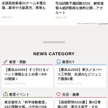
全国高校麻雀32チーム本選出
司法試験予備試験2026、解答速
場…麻布や大阪星光、東海も
報＆総評動画を無料公開…アガ
ルート
2026.8.5
2026.7.21
Recommended by
advertisement
NEWS CATEGORY
教育・受験
教育ICT
【夏休み2026】すぐ行けるイ
【夏休み2026】東大メタバー
ベント情報おまとめ便＜8/9-
ス工学部、生成AIなどジュニ
15開催＞
ア講座6選
2026.8.7 Fri 19:45
2026.7.30 Thu 11:15
教育イベント
生活・健康
東京都市大「科学体験教室」
【高校野球2026夏】第4日青
24の実験企画…小中向け9/6
森山田・東日大昌平・大分