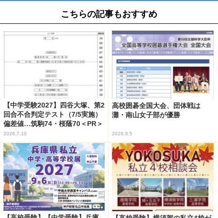
こちらの記事もおすすめ
【中学受験2027】四谷大塚、第2
高校囲碁全国大会、団体戦は
回合不合判定テスト（7/5実施）
灘・南山女子部が優勝
偏差値…筑駒74・桜蔭70＜PR＞
2026.7.10
2026.8.5
【高校受験】【中学受験】兵庫
【高校受験】横須賀の私立4校が