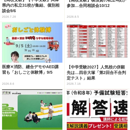
県内の私立31校が集結、個別相
参加…合同相談会10/12
談会9/6
2026.7.28
2026.8.5
医療✕消防、縫合デモやAED講
【中学受験2027】人気校の併願
習も「おしごと体験博」9/5
先は…四谷大塚「第2回合不合判
定テスト」結果
2026.8.6
2026.7.16