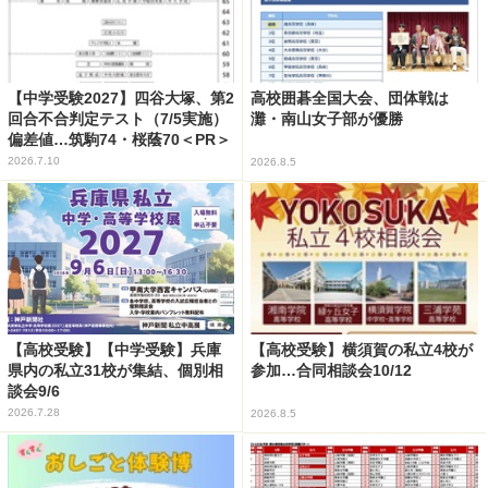
【中学受験2027】四谷大塚、第2
高校囲碁全国大会、団体戦は
回合不合判定テスト（7/5実施）
灘・南山女子部が優勝
偏差値…筑駒74・桜蔭70＜PR＞
2026.7.10
2026.8.5
【高校受験】【中学受験】兵庫
【高校受験】横須賀の私立4校が
県内の私立31校が集結、個別相
参加…合同相談会10/12
談会9/6
2026.7.28
2026.8.5