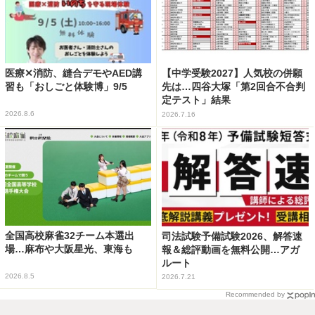
医療✕消防、縫合デモやAED講
【中学受験2027】人気校の併願
習も「おしごと体験博」9/5
先は…四谷大塚「第2回合不合判
定テスト」結果
2026.8.6
2026.7.16
全国高校麻雀32チーム本選出
司法試験予備試験2026、解答速
場…麻布や大阪星光、東海も
報＆総評動画を無料公開…アガ
ルート
2026.8.5
2026.7.21
Recommended by