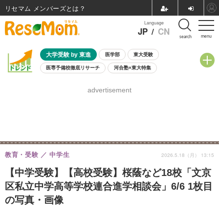
リセマム メンバーズ
Language
JP
/
CN
menu
search
大学受験 by 東進
医学部
東大受験
医専予備校徹底リサーチ
河合塾×東大特集
親子で考える大学選び
高校受験
中学受験
小学校受験
advertisement
共通テスト
夏休み
8月開催学校説明会・相談会
8月開催イベント・WS
全国公立高校 過去問
人気記事
自由研究教材（小学生向け）
自由研究教材（中学生向け）
ランキング
教育・受験
中学生
2026.5.18（月） 13:15
【中学受験】【高校受験】桜蔭など18校「文京
区私立中学高等学校連合進学相談会」6/6 1枚目
の写真・画像