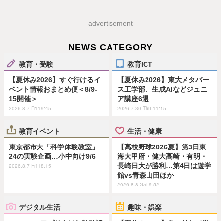
advertisement
NEWS CATEGORY
教育・受験
教育ICT
【夏休み2026】すぐ行けるイ
【夏休み2026】東大メタバー
ベント情報おまとめ便＜8/9-
ス工学部、生成AIなどジュニ
15開催＞
ア講座6選
2026.8.7 Fri 19:45
2026.7.30 Thu 11:15
教育イベント
生活・健康
東京都市大「科学体験教室」
【高校野球2026夏】第3日東
24の実験企画…小中向け9/6
海大甲府・健大高崎・有明・
長崎日大が勝利…第4日は遊学
2026.8.7 Fri 18:15
館vs青森山田ほか
2026.8.8 Sat 9:52
デジタル生活
趣味・娯楽