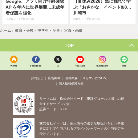
Google、アプリ向け年齢確認
【夏休み2026】魚に触れて学
APIを年内に世界展開…未成年
ぶ「おさかな」イベント8/8…
者保護を強化
川崎市
2026.7.31 Fri 13:45
2026.8.7 Fri 10:45
ホーム
›
教育・受験
›
中学生
›
記事
›
写真・画像
TOP
Home
Facebook
X
YouTube
Instagram
line
お問合せ
広告掲載
会社概要
リセマムについて
個人情報保護方針
リセマムは、株式会社イード（東証グロース上場）の運
営するサービスです。
証券コード：6038
株式会社イードは、個人情報の適切な取扱いを行う事業
者に対して付与されるプライバシーマークの付与認定を
受けています。