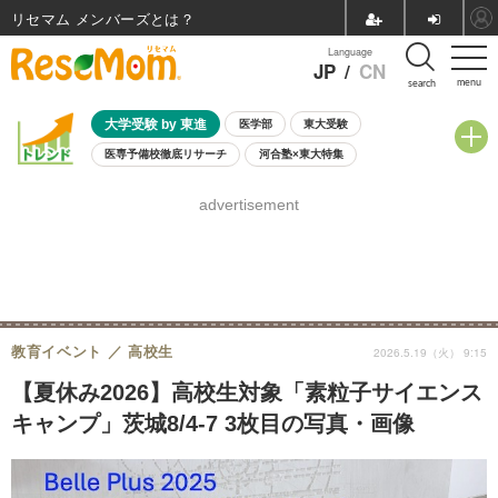
リセマム メンバーズ
Language
JP
/
CN
menu
search
大学受験 by 東進
医学部
東大受験
医専予備校徹底リサーチ
河合塾×東大特集
親子で考える大学選び
高校受験
中学受験
小学校受験
advertisement
共通テスト
夏休み
8月開催学校説明会・相談会
8月開催イベント・WS
全国公立高校 過去問
人気記事
自由研究教材（小学生向け）
自由研究教材（中学生向け）
ランキング
教育イベント
高校生
2026.5.19（火） 9:15
【夏休み2026】高校生対象「素粒子サイエンス
キャンプ」茨城8/4-7 3枚目の写真・画像