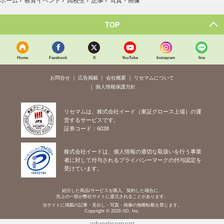
ホーム
›
教育イベント
›
高校生
›
記事
›
写真・画像
TOP
Home
Facebook
X
YouTube
Instagram
line
お問合せ
広告掲載
会社概要
リセマムについて
個人情報保護方針
リセマムは、株式会社イード（東証グロース上場）の運
営するサービスです。
証券コード：6038
株式会社イードは、個人情報の適切な取扱いを行う事業
者に対して付与されるプライバシーマークの付与認定を
受けています。
紹介した商品/サービスを購入、契約した場合に、
売上の一部が弊社サイトに還元されることがあります。
当サイトに掲載の記事・見出し・写真・画像の無断転載を禁じます。
Copyright © 2026 IID, Inc.
advertisement