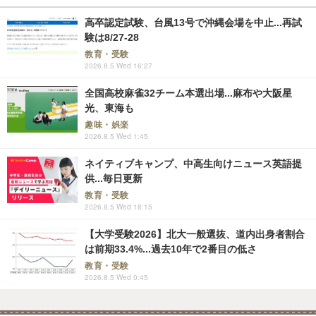
高卒認定試験、台風13号で沖縄会場を中止...再試
験は8/27-28
教育・受験
2026.8.5 Wed 16:27
全国高校麻雀32チーム本選出場...麻布や大阪星
光、東海も
趣味・娯楽
2026.8.5 Wed 1:45
ネイティブキャンプ、中高生向けニュース英語提
供...毎日更新
教育・受験
2026.8.5 Wed 18:15
【大学受験2026】北大一般選抜、道内出身者割合
は前期33.4%...過去10年で2番目の低さ
教育・受験
2026.8.5 Wed 0:45