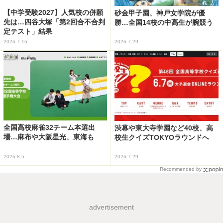
【中学受験2027】人気校の併願
砂金甲子園、神戸女学院が優
先は…四谷大塚「第2回合不合判
勝…全国14校の中高生が腕競う
定テスト」結果
2026.7.16
2026.7.29
全国高校麻雀32チーム本選出
渋幕や東大寺学園など40校、高
場…麻布や大阪星光、東海も
校生クイズTOKYOラウンドへ
2026.8.5
2026.7.29
Recommended by
advertisement