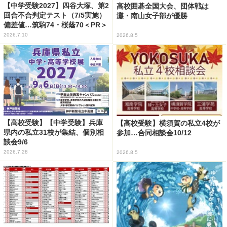
【中学受験2027】四谷大塚、第2
高校囲碁全国大会、団体戦は
回合不合判定テスト（7/5実施）
灘・南山女子部が優勝
偏差値…筑駒74・桜蔭70＜PR＞
2026.7.10
2026.8.5
【高校受験】【中学受験】兵庫
【高校受験】横須賀の私立4校が
県内の私立31校が集結、個別相
参加…合同相談会10/12
談会9/6
2026.7.28
2026.8.5