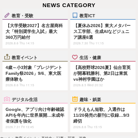
NEWS CATEGORY
教育・受験
教育ICT
【大学受験2027】名古屋商科
【夏休み2026】東大メタバー
大「特別奨学生入試」最大
ス工学部、生成AIなどジュニ
360万円給付
ア講座6選
2026.8.6 Thu 14:15
2026.7.30 Thu 11:15
教育イベント
生活・健康
4歳～小3対象「プレジデント
【高校野球2026夏】仙台育英
Family祭2026」9/6、東大医
が開幕戦勝利、第2日は東筑
療体験も
vs神村学園ほか
2026.8.6 Thu 11:15
2026.8.5 Wed 20:32
デジタル生活
趣味・娯楽
Google、アプリ向け年齢確認
ドラえもん短歌、入選作は
APIを年内に世界展開…未成年
11/20発売の新刊に収録…9/3
者保護を強化
締切
2026.7.31 Fri 13:45
2026.8.6 Thu 15:15