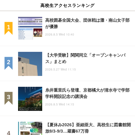
高校生アクセスランキング
高校囲碁全国大会、団体戦は灘・南山女子部
が優勝
2026.8.5 Wed 10:40
【大学受験】関関同立「オープンキャンパ
ス」まとめ
2026.5.27 Wed 11:15
糸井重里氏ら登壇、京都橘大が清水寺で学部
学科開設記念の講演会
2026.8.5 Wed 14:15
【夏休み2026】亜細亜大、高校生に図書館開
放8/3-9/3…蔵書67万冊