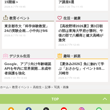
15開催＞
ア講座6選
2026.8.7 Fri 19:45
2026.7.30 Thu 11:15
教育イベント
生活・健康
東京都市大「科学体験教室」
【高校野球2026夏】第3日朝
24の実験企画…小中向け9/6
の部は東海大甲府が勝利、午
後の部で八幡商と健大高崎が
2026.8.7 Fri 18:15
激突
2026.8.7 Fri 12:45
デジタル生活
趣味・娯楽
Google、アプリ向け年齢確認
【夏休み2026】魚に触れて学
APIを年内に世界展開…未成年
ぶ「おさかな」イベント8/8…
者保護を強化
川崎市
2026.7.31 Fri 13:45
2026.8.7 Fri 10:45
ホーム
›
教育イベント
›
高校生
›
記事
›
写真・画像
TOP