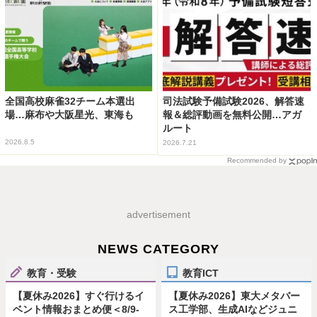
全国高校麻雀32チーム本選出
司法試験予備試験2026、解答速
場…麻布や大阪星光、東海も
報＆総評動画を無料公開…アガ
ルート
2026.8.5
2026.7.21
Recommended by
advertisement
NEWS CATEGORY
教育・受験
教育ICT
【夏休み2026】すぐ行けるイ
【夏休み2026】東大メタバー
ベント情報おまとめ便＜8/9-
ス工学部、生成AIなどジュニ