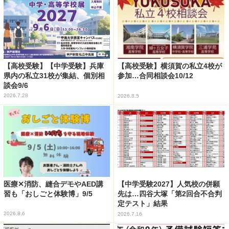
【高校受験】【中学受験】兵庫
【高校受験】横須賀の私立4校が
県内の私立31校が集結、個別相
参加…合同相談会10/12
談会9/6
2026.7.28
2026.8.5
医療✕消防、縫合デモやAED講
【中学受験2027】人気校の併願
習も「おしごと体験博」9/5
先は…四谷大塚「第2回合不合判
定テスト」結果
2026.8.6
2026.7.16