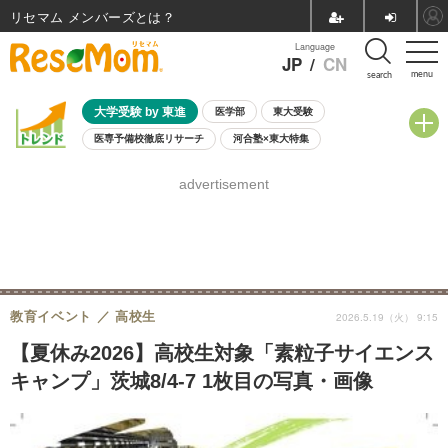
リセマム メンバーズ
Language
JP
/
CN
menu
search
大学受験 by 東進
医学部
東大受験
医専予備校徹底リサーチ
河合塾×東大特集
親子で考える大学選び
高校受験
中学受験
小学校受験
advertisement
共通テスト
夏休み
8月開催学校説明会・相談会
8月開催イベント・WS
全国公立高校 過去問
人気記事
自由研究教材（小学生向け）
自由研究教材（中学生向け）
ランキング
教育イベント
高校生
2026.5.19（火） 9:15
【夏休み2026】高校生対象「素粒子サイエンス
キャンプ」茨城8/4-7 1枚目の写真・画像