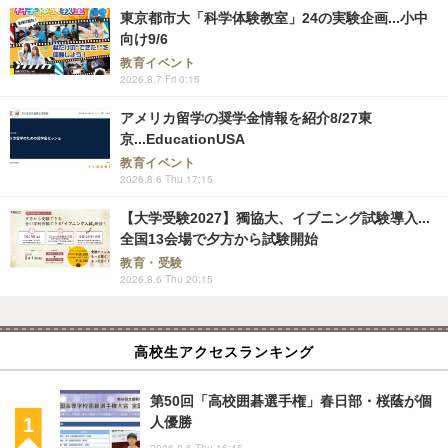
東京都市大「科学体験教室」24の実験企画...小中
向け9/6
教育イベント
2026.8.7 Fri 0:15
アメリカ留学の奨学金情報を紹介8/27東
京...EducationUSA
教育イベント
2026.8.6 Thu 17:15
【大学受験2027】獨協大、イブニング試験導入...
全国13会場で夕方から試験開始
教育・受験
2026.8.6 Thu 20:15
高校生アクセスランキング
第50回「高校囲碁選手権」春日部・桜蔭が個
人優勝