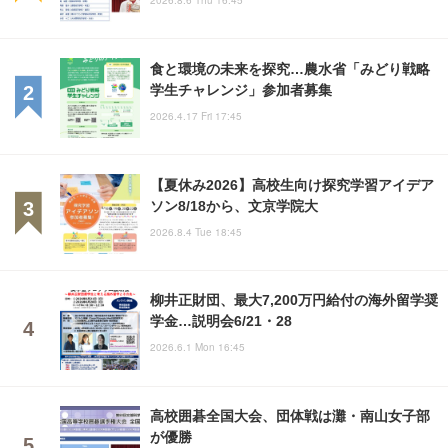
2026.8.6 Thu 16:45
食と環境の未来を探究…農水省「みどり戦略
学生チャレンジ」参加者募集
2026.4.17 Fri 17:45
【夏休み2026】高校生向け探究学習アイデア
ソン8/18から、文京学院大
2026.8.4 Tue 18:45
柳井正財団、最大7,200万円給付の海外留学奨
学金…説明会6/21・28
2026.6.1 Mon 16:45
高校囲碁全国大会、団体戦は灘・南山女子部
が優勝