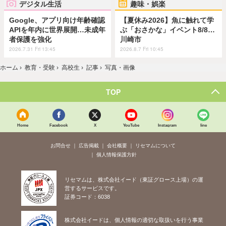
デジタル生活
趣味・娯楽
Google、アプリ向け年齢確認
【夏休み2026】魚に触れて学
APIを年内に世界展開…未成年
ぶ「おさかな」イベント8/8…
者保護を強化
川崎市
2026.7.31 Fri 13:45
2026.8.7 Fri 10:45
ホーム
›
教育・受験
›
高校生
›
記事
›
写真・画像
TOP
Home
Facebook
X
YouTube
Instagram
line
お問合せ
広告掲載
会社概要
リセマムについて
個人情報保護方針
リセマムは、株式会社イード（東証グロース上場）の運
営するサービスです。
証券コード：6038
株式会社イードは、個人情報の適切な取扱いを行う事業