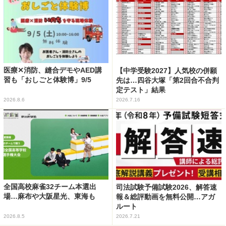
医療✕消防、縫合デモやAED講
【中学受験2027】人気校の併願
習も「おしごと体験博」9/5
先は…四谷大塚「第2回合不合判
定テスト」結果
2026.8.6
2026.7.16
全国高校麻雀32チーム本選出
司法試験予備試験2026、解答速
場…麻布や大阪星光、東海も
報＆総評動画を無料公開…アガ
ルート
2026.8.5
2026.7.21