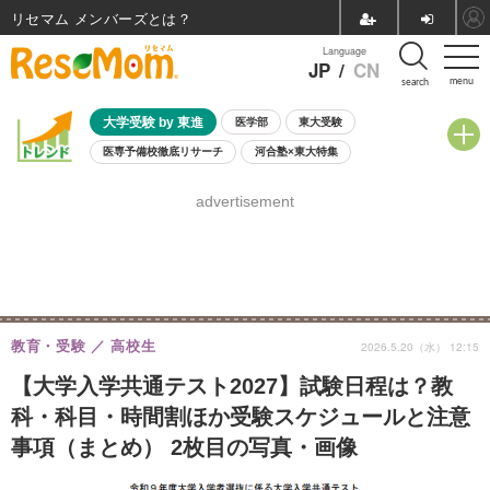
リセマム メンバーズ
Language
JP
/
CN
menu
search
大学受験 by 東進
医学部
東大受験
医専予備校徹底リサーチ
河合塾×東大特集
親子で考える大学選び
高校受験
中学受験
小学校受験
advertisement
共通テスト
夏休み
8月開催学校説明会・相談会
8月開催イベント・WS
全国公立高校 過去問
人気記事
自由研究教材（小学生向け）
自由研究教材（中学生向け）
ランキング
教育・受験
高校生
2026.5.20（水） 12:15
【大学入学共通テスト2027】試験日程は？教
科・科目・時間割ほか受験スケジュールと注意
事項（まとめ） 2枚目の写真・画像