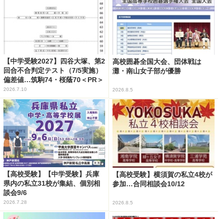
【中学受験2027】四谷大塚、第2
高校囲碁全国大会、団体戦は
回合不合判定テスト（7/5実施）
灘・南山女子部が優勝
偏差値…筑駒74・桜蔭70＜PR＞
2026.7.10
2026.8.5
【高校受験】【中学受験】兵庫
【高校受験】横須賀の私立4校が
県内の私立31校が集結、個別相
参加…合同相談会10/12
談会9/6
2026.7.28
2026.8.5