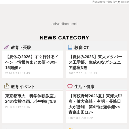
Recommended by
advertisement
NEWS CATEGORY
教育・受験
教育ICT
【夏休み2026】すぐ行けるイ
【夏休み2026】東大メタバー
ベント情報おまとめ便＜8/9-
ス工学部、生成AIなどジュニ
15開催＞
ア講座6選
2026.8.7 Fri 19:45
2026.7.30 Thu 11:15
教育イベント
生活・健康
東京都市大「科学体験教室」
【高校野球2026夏】東海大甲
24の実験企画…小中向け9/6
府・健大高崎・有明・長崎日
大が勝利…第4日は遊学館vs
2026.8.7 Fri 18:15
青森山田ほか
2026.8.8 Sat 9:52