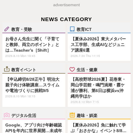
advertisement
NEWS CATEGORY
教育・受験
教育ICT
お母さん先生に聞く「子育て
【夏休み2026】東大メタバー
と教師、両立のポイント」と
ス工学部、生成AIなどジュニ
は…Teacher’s［Shift］
ア講座6選
2026.8.10 Mon 19:45
2026.7.30 Thu 11:15
教育イベント
生活・健康
【申込締切8/28正午】明治大
【高校野球2026夏】花巻東・
親子向け体験講座…スライム
岡山学芸館・鳴門渦潮・霞ケ
や電池づくりに挑戦9/5
浦が勝利、第6日は横浜vs沖
縄尚学ほか
2026.8.10 Mon 18:15
2026.8.10 Mon 7:15
デジタル生活
趣味・娯楽
Google、アプリ向け年齢確認
【夏休み2026】魚に触れて学
APIを年内に世界展開…未成年
ぶ「おさかな」イベント8/8…