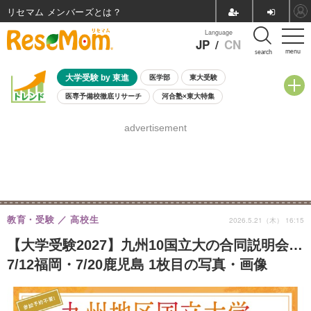
リセマム メンバーズ
Language
JP
/
CN
menu
search
大学受験 by 東進
医学部
東大受験
医専予備校徹底リサーチ
河合塾×東大特集
親子で考える大学選び
高校受験
中学受験
小学校受験
advertisement
共通テスト
夏休み
8月開催学校説明会・相談会
8月開催イベント・WS
全国公立高校 過去問
人気記事
自由研究教材（小学生向け）
自由研究教材（中学生向け）
ランキング
教育・受験
高校生
2026.5.21（木） 16:15
【大学受験2027】九州10国立大の合同説明会…
7/12福岡・7/20鹿児島 1枚目の写真・画像