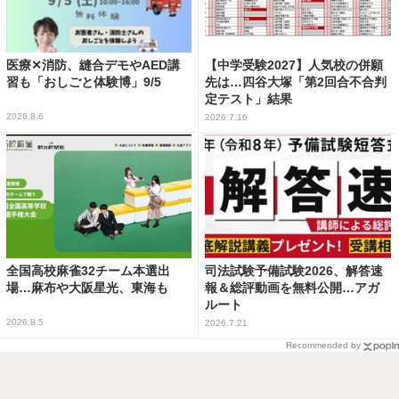
医療✕消防、縫合デモやAED講
【中学受験2027】人気校の併願
習も「おしごと体験博」9/5
先は…四谷大塚「第2回合不合判
定テスト」結果
2026.8.6
2026.7.16
全国高校麻雀32チーム本選出
司法試験予備試験2026、解答速
場…麻布や大阪星光、東海も
報＆総評動画を無料公開…アガ
ルート
2026.8.5
2026.7.21
Recommended by