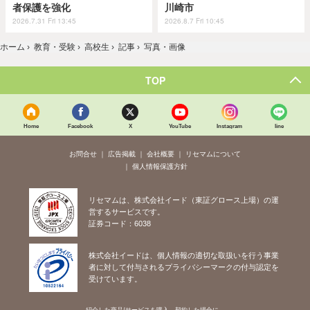
者保護を強化
川崎市
2026.7.31 Fri 13:45
2026.8.7 Fri 10:45
ホーム
›
教育・受験
›
高校生
›
記事
›
写真・画像
TOP
Home
Facebook
X
YouTube
Instagram
line
お問合せ
広告掲載
会社概要
リセマムについて
個人情報保護方針
リセマムは、株式会社イード（東証グロース上場）の運
営するサービスです。
証券コード：6038
株式会社イードは、個人情報の適切な取扱いを行う事業
者に対して付与されるプライバシーマークの付与認定を
受けています。
紹介した商品/サービスを購入、契約した場合に、