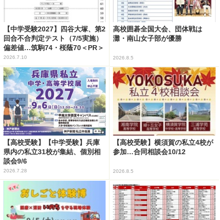
【中学受験2027】四谷大塚、第2
高校囲碁全国大会、団体戦は
回合不合判定テスト（7/5実施）
灘・南山女子部が優勝
偏差値…筑駒74・桜蔭70＜PR＞
2026.7.10
2026.8.5
【高校受験】【中学受験】兵庫
【高校受験】横須賀の私立4校が
県内の私立31校が集結、個別相
参加…合同相談会10/12
談会9/6
2026.7.28
2026.8.5