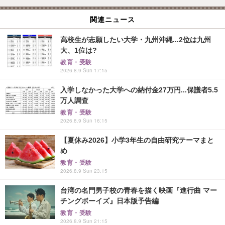
関連ニュース
高校生が志願したい大学・九州沖縄...2位は九州
大、1位は?
教育・受験
2026.8.9 Sun 17:15
入学しなかった大学への納付金27万円...保護者5.5
万人調査
教育・受験
2026.8.9 Sun 16:15
【夏休み2026】小学3年生の自由研究テーマまと
め
教育・受験
2026.8.9 Sun 23:15
台湾の名門男子校の青春を描く映画『進行曲 マー
チングボーイズ』日本版予告編
教育・受験
2026.8.9 Sun 21:15