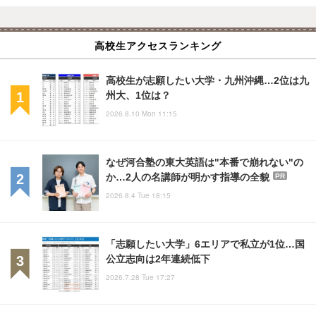
高校生アクセスランキング
高校生が志願したい大学・九州沖縄…2位は九
州大、1位は？
2026.8.10 Mon 11:15
なぜ河合塾の東大英語は"本番で崩れない"の
か…2人の名講師が明かす指導の全貌
PR
2026.8.4 Tue 18:15
「志願したい大学」6エリアで私立が1位…国
公立志向は2年連続低下
2026.7.28 Tue 17:27